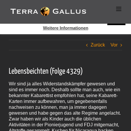
Zum
Cookies helfen auf auf dieser Seite bei der Bereitstellung der
Inhalt
Dienste. Durch die Nutzung dieser Webseite erklären Sie sich
springen
damit einverstanden, dass Cookies gesetzt werden.
Super!
Weitere Informationen
Zurück
Vor
Lebensbeichten (Folge 4329)
Wir sind ja alles Widerstandskämpfer gewesen und
sind es immer noch. Deshalb sollte man auch, wie ein
bekannter Kabarettist empfohlen hat, seine Kabarett-
Karten immer aufbewahren, um gegebenenfalls
nachweisen zu können, man ja immer dagegen
gewesen und habe gegen das alte Regime angelacht.
Zwar haben wir als Kinder auch die üblichen
Aktivitäten in der Pionierjugend und FDJ mitgemacht,
Altstoffe gesammelt, Kuchen für Nicaragua backen