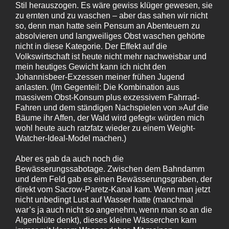
Stil herauszogen. Es wäre gewiss klüger gewesen, sie
zu ernten und zu waschen – aber das sahen wir nicht
so, denn man hatte sein Pensum an Abenteuern zu
absolvieren und langweiliges Obst waschen gehörte
nicht in diese Kategorie. Der Effekt auf die
Volkswirtschaft ist heute nicht mehr nachweisbar und
mein heutiges Gewicht kann ich nicht den
Johannisbeer-Exzessen meiner frühen Jugend
anlasten. (Im Gegenteil: Die Kombination aus
massivem Obst-Konsum plus exzessivem Fahrrad-
Fahren und dem ständigen Nachspielen von »Auf die
Bäume ihr Affen, der Wald wird gefegt« würden mich
wohl heute auch ratzfatz wieder zu einem Weight-
Watcher-Ideal-Model machen.)
Aber es gab da auch noch die
Bewässerungssabotage. Zwischen dem Bahndamm
und dem Feld gab es einen Bewässerungsgraben, der
direkt vom Sacrow-Paretz-Kanal kam. Wenn man jetzt
nicht unbedingt Lust auf Wasser hatte (manchmal
war’s ja auch nicht so angenehm, wenn man so an die
Algenblüte denkt), dieses kleine Wässerchen kam