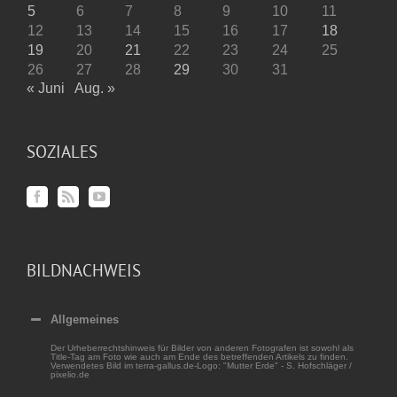
5
6
7
8
9
10
11
12
13
14
15
16
17
18
19
20
21
22
23
24
25
26
27
28
29
30
31
« Juni
Aug. »
SOZIALES
BILDNACHWEIS
Allgemeines
Der Urheberrechtshinweis für Bilder von anderen Fotografen ist sowohl als
Title-Tag am Foto wie auch am Ende des betreffenden Artikels zu finden.
Verwendetes Bild im terra-gallus.de-Logo: "Mutter Erde" - S. Hofschläger /
pixelio.de