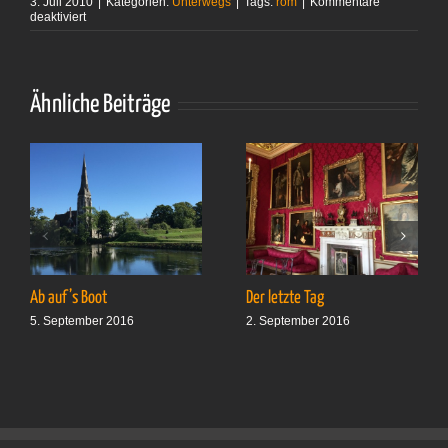
3. Juli 2010
|
Kategorien:
Unterwegs
|
Tags:
rom
|
Kommentare
für
deaktiviert
Kartenmaterial
vorhanden
Ähnliche Beiträge
Ab auf’s Boot
Der letzte Tag
5. September 2016
2. September 2016