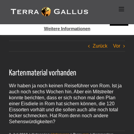
Zum
Cookies helfen auf auf dieser Seite bei der Bereitstellung der
Inhalt
Dienste. Durch die Nutzung dieser Webseite erklären Sie sich
springen
damit einverstanden, dass Cookies gesetzt werden.
Super!
Weitere Informationen
Zurück
Vor
Kartenmaterial vorhanden
Wir haben ja noch keinen Reiseführer von Rom. Ist ja
auch noch sechs Wochen hin. Aber ein Mitstreiter
konnte berichten, dass er sich schon mal den Plan
einer Eisdiele in Rom hat sichern können, die 120
Eissorten vorhält und die sollen auch alle noch total
lecker schmecken. Hat Rom denn noch andere
Sehenswürdigkeiten?