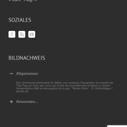
SOZIALES
BILDNACHWEIS
Allgemeines
Der Urheberrechtshinweis für Bilder von anderen Fotografen ist sowohl als
Title-Tag am Foto wie auch am Ende des betreffenden Artikels zu finden.
Verwendetes Bild im terra-gallus.de-Logo: "Mutter Erde" - S. Hofschläger /
pixelio.de
Ansonsten...