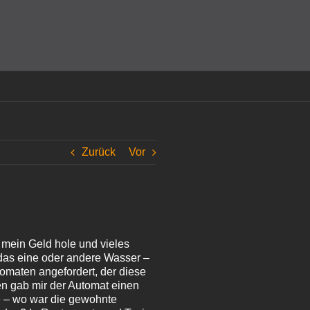
amit einverstanden, dass Cookies gesetzt werden.
Super!
Zurück
Vor
 mein Geld hole und vieles
, das eine oder andere Wasser –
omaten angefordert, der diese
n gab mir der Automat einen
te – wo war die gewohnte