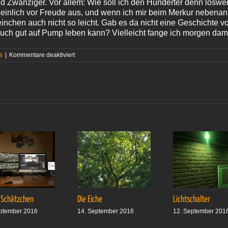
nd Zwanziger. Vor allem: Wie soll ich den Hunderter denn loswe
heinlich vor Freude aus, und wenn ich mir beim Merkur nebenan
inchen auch nicht so leicht. Gab es da nicht eine Geschichte 
ch gut auf Pump leben kann? Vielleicht fange ich morgen dami
für
s
|
Kommentare deaktiviert
Wahnsinn:
100-
Euro-
Schein
 Schätzchen
Die Eiche
Lichtschalter
ptember 2016
14. September 2016
12. September 201