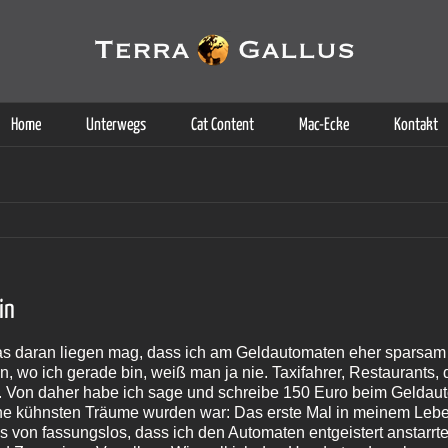
g der Dienste. Durch die Nutzung dieser Webseite erklären Sie sich d
Weitere Informationen
Home
Unterwegs
Cat Content
Mac-Ecke
Kontakt
in
 was daran liegen mag, dass ich am Geldautomaten eher sparsam
n, wo ich gerade bin, weiß man ja nie. Taxifahrer, Restaurants
 Von daher habe ich sage und schreibe 150 Euro beim Geldaut
ine kühnsten Träume wurden war: Das erste Mal in meinem Lebe
s von fassungslos, dass ich den Automaten entgeistert anstarr