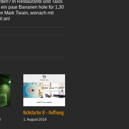
rden? In Restaurants und Taxis
 ein paar Bananen hole für 1,30
von Mark Twain, wonach mit
t an!
Kickstarter 8 – Hoffnung
Drei plus drei
6
1. August 2016
1. Oktober 2016