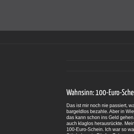
Zum
Inhalt
Cookies helfen auf auf dieser Seite bei der Bereitstellun
springen
Wahnsinn: 100-Euro-Sche
Das ist mir noch nie passiert,
bargeldlos bezahle. Aber in Wie
das kann schon ins Geld gehen.
auch klaglos herausrückte. Me
100-Euro-Schein. Ich war so wa