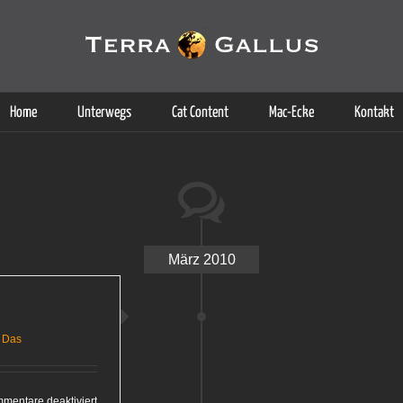
g der Dienste. Durch die Nutzung dieser Webseite erklären Sie sich d
Weitere Informationen
Home
Unterwegs
Cat Content
Mac-Ecke
Kontakt
März 2010
 Das
für
mentare deaktiviert