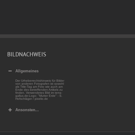
BILDNACHWEIS
Allgemeines
Der Urheberrechtshinweis für Bilder
von anderen Fotografen ist sowohl
als Title-Tag am Foto wie auch am
Ende des betreffenden Artikels zu
finden. Verwendetes Bild im terra-
gallus.de-Logo: "Mutter Erde" - S.
Hofschläger / pixelio.de
Ansonsten...