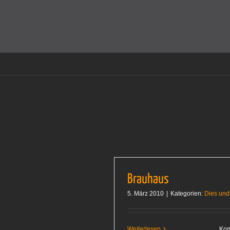
Zum
Inhalt
Cookies helfen auf auf dieser Seite bei der Bereitstellun
springen
Brauhaus
5. März 2010
|
Kategorien:
Dies und
Weiterlesen
Kom