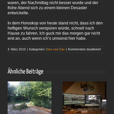
waren, der Nachmittag nicht besser wurde und der
frühe Abend sich zu einem kleinen Desaster
entwickelte.
In dem Horoskop von heute stand nicht, dass ich den
heftigen Wunsch verspüren würde, schnell nach
Hause zu fahren. Ich guck mir das morgen gar nicht
erst an, auch wenn ich‘s umsonst hier habe.
für
4. März 2010
|
Kategorien:
Dies und Das
|
Kommentare deaktiviert
Die
Kurzsichti
des
Horoskop
Ähnliche Beiträge