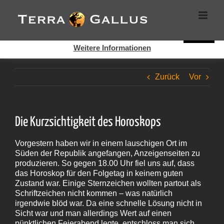
Zum
Cookies helfen auf auf dieser Seite bei der Bereitstellung der
Inhalt
Dienste. Durch die Nutzung dieser Webseite erklären Sie sich
springen
damit einverstanden, dass Cookies gesetzt werden.
Super!
Weitere Informationen
Zurück
Vor
Die Kurzsichtigkeit des Horoskops
Vorgestern haben wir in einem lauschigen Ort im
Süden der Republik angefangen, Anzeigenseiten zu
produzieren. So gegen 18.00 Uhr fiel uns auf, dass
das Horoskop für den Folgetag in keinem guten
Zustand war. Einige Sternzeichen wollten partout als
Schriftzeichen nicht kommen – was natürlich
irgendwie blöd war. Da eine schnelle Lösung nicht in
Sicht war und man allerdings Wert auf einen
pünktlichen Feierabend legte, entschloss man sich,