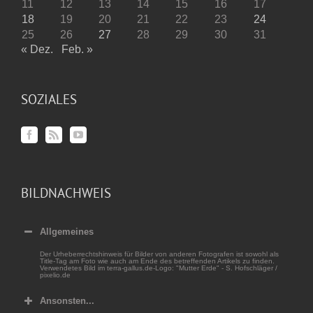
11
12
13
14
15
16
17
18
19
20
21
22
23
24
25
26
27
28
29
30
31
« Dez.
Feb. »
SOZIALES
BILDNACHWEIS
Allgemeines
Der Urheberrechtshinweis für Bilder von anderen Fotografen ist sowohl als
Title-Tag am Foto wie auch am Ende des betreffenden Artikels zu finden.
Verwendetes Bild im terra-gallus.de-Logo: "Mutter Erde" - S. Hofschläger /
pixelio.de
Ansonsten...