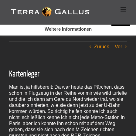
Zum
Cookies helfen auf auf dieser Seite bei der Bereitstellung der
Inhalt
Dienste. Durch die Nutzung dieser Webseite erklären Sie sich
springen
damit einverstanden, dass Cookies gesetzt werden.
Super!
Weitere Informationen
Zurück
Vor
Kartenleger
Man ist ja hilfsbereit: Da war heute das Pärchen, dass
schon in Flugzeug in der Reihe vor mir wie wild turtelte
und die ich dann am Gare du Nord wieder traf, wo sie
darüber sinnierten, wie sie denn jetzt zu der U‑Bahn
kommen würden. So richtig helfen konnte ich auch
nicht, schließlich kenne ich nicht jede Metro-Station in
Paris, aber ich konnte ihn schon mit auf dem Weg
geben, dass sie sich nach den M‑Zeichen richten
müssten und nicht nach den RER-Zeichen.