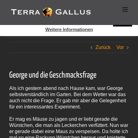
Zum
Cookies helfen auf auf dieser Seite bei der Bereitstellung der
Inhalt
Dienste. Durch die Nutzung dieser Webseite erklären Sie sich
springen
damit einverstanden, dass Cookies gesetzt werden.
Super!
Weitere Informationen
Zurück
Vor
George und die Geschmacksfrage
Als ich gestern abend nach Hause kam, war George
selbstverständlich im Garten. Bei dem Wetter war das
auch nicht die Frage. Er gab mir aber die Gelegenheit
für ein interessantes Experiment.
Er mag es Mäuse zu jagen und er liebt gerade die
Würstchen, die man als Leckerchen verfüttert. Nun war
er gerade dabei eine Maus zu verspeisen. Da holte ich
mal so eine Packung Würstchen heraus und knisterte