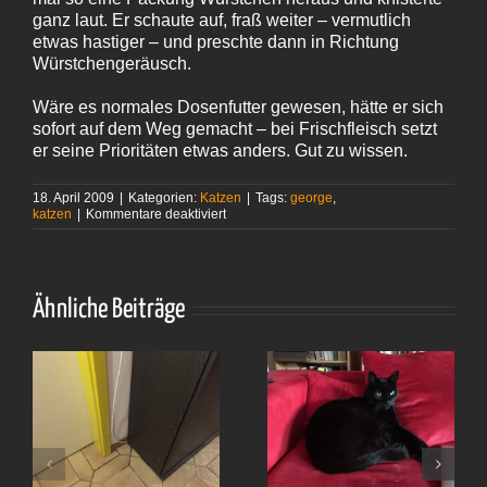
ganz laut. Er schaute auf, fraß weiter – vermutlich
etwas hastiger – und preschte dann in Richtung
Würstchengeräusch.
Wäre es normales Dosenfutter gewesen, hätte er sich
sofort auf dem Weg gemacht – bei Frischfleisch setzt
er seine Prioritäten etwas anders. Gut zu wissen.
18. April 2009
|
Kategorien:
Katzen
|
Tags:
george
,
für
katzen
|
Kommentare deaktiviert
George
und
die
Geschmacksfrage
Ähnliche Beiträge