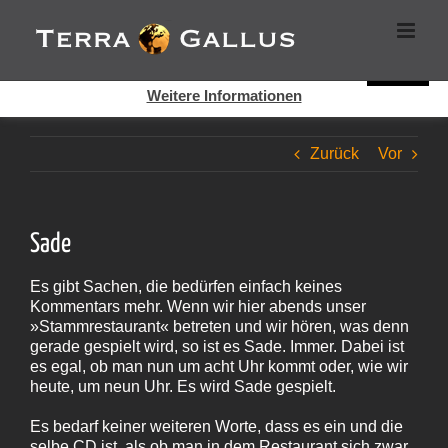
Zum
Cookies helfen auf auf dieser Seite bei der Bereitstellung der
Inhalt
Dienste. Durch die Nutzung dieser Webseite erklären Sie sich
springen
damit einverstanden, dass Cookies gesetzt werden.
Super!
Weitere Informationen
Zurück
Vor
Sade
Es gibt Sachen, die bedürfen einfach keines
Kommentars mehr. Wenn wir hier abends unser
»Stammrestaurant« betreten und wir hören, was denn
gerade gespielt wird, so ist es Sade. Immer. Dabei ist
es egal, ob man nun um acht Uhr kommt oder, wie wir
heute, um neun Uhr. Es wird Sade gespielt.
Es bedarf keiner weiteren Worte, dass es ein und die
selbe CD ist, als ob man in dem Restaurant sich zwar