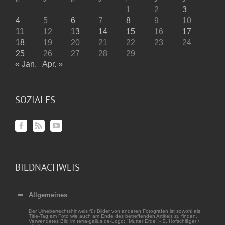
1
2
3
4
5
6
7
8
9
10
11
12
13
14
15
16
17
18
19
20
21
22
23
24
25
26
27
28
29
« Jan.
Apr. »
SOZIALES
BILDNACHWEIS
Allgemeines
Der Urheberrechtshinweis für Bilder von anderen Fotografen ist sowohl als
Title-Tag am Foto wie auch am Ende des betreffenden Artikels zu finden.
Verwendetes Bild im terra-gallus.de-Logo: "Mutter Erde" - S. Hofschläger /