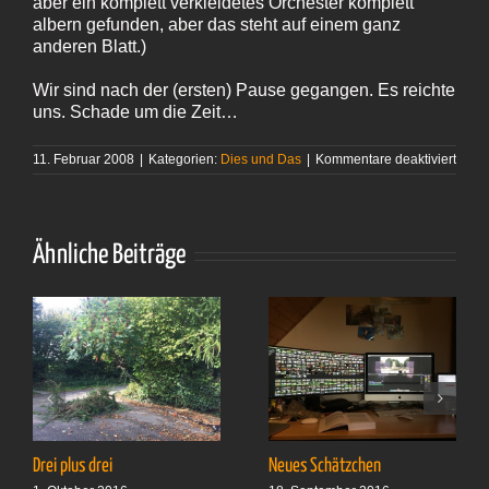
aber ein komplett verkleidetes Orchester komplett
albern gefunden, aber das steht auf einem ganz
anderen Blatt.)
Wir sind nach der (ersten) Pause gegangen. Es reichte
uns. Schade um die Zeit…
für
11. Februar 2008
|
Kategorien:
Dies und Das
|
Kommentare deaktiviert
Weich
Ring
Ähnliche Beiträge
Drei plus drei
Neues Schätzchen