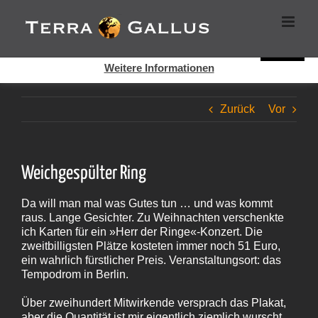
Zum
Cookies helfen auf auf dieser Seite bei der Bereitstellung der
Inhalt
Dienste. Durch die Nutzung dieser Webseite erklären Sie sich
springen
damit einverstanden, dass Cookies gesetzt werden.
Super!
Weitere Informationen
Zurück
Vor
Weichgespülter Ring
Da will man mal was Gutes tun … und was kommt
raus. Lange Gesichter. Zu Weihnachten verschenkte
ich Karten für ein »Herr der Ringe«-Konzert. Die
zweitbilligsten Plätze kosteten immer noch 51 Euro,
ein wahrlich fürstlicher Preis. Veranstaltungsort: das
Tempodrom in Berlin.
Über zweihundert Mitwirkende versprach das Plakat,
aber die Quantität ist mir eigentlich ziemlich wurscht.