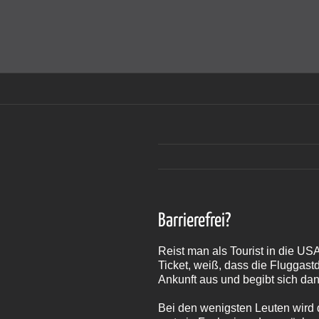
Zum
Inhalt
Cookies helfen auf auf dieser Seite bei der Bereitstellun
springen
Barrierefrei?
Reist man als Tourist in die US
Ticket, weiß, dass die Fluggast
Ankunft aus und begibt sich dan
Bei den wenigsten Leuten wird d