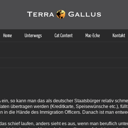
g der Dienste. Durch die Nutzung dieser Webseite erklären Sie sich d
Weitere Informationen
Home
Unterwegs
Cat Content
Mac-Ecke
Kontakt
A ein, so kann man das als deutscher Staatsbürger relativ schmer
daten übertragen werden (Kreditkarte, Speisewünsche etc.), füll
n in die Hände des Immigration Officers. Danach ist man entwede
as schief laufen, anders sieht es aus, wenn man beruflich unt