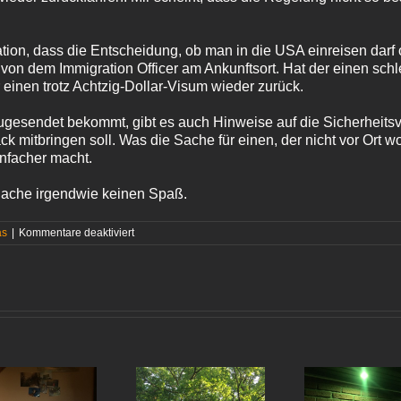
ation, dass die Entscheidung, ob man in die USA einreisen darf o
 von dem Immigration Officer am Ankunftsort. Hat der einen sch
r einen trotz Achtzig-Dollar-Visum wieder zurück.
zugesendet bekommt, gibt es auch Hinweise auf die Sicherheit
k mitbringen soll. Was die Sache für einen, der nicht vor Ort w
infacher macht.
 Sache irgendwie keinen Spaß.
für
as
|
Kommentare deaktiviert
Barrierefrei?