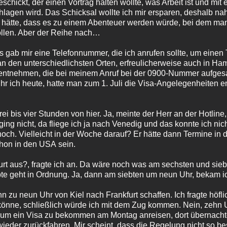
schickt, der einen Vortrag halten wollte, was Arbeit ist und mit
lagen wird. Das Schicksal wollte ich mir ersparen, deshalb na
t hätte, dass es zu einem Abenteuer werden würde, bei dem man s
ollen. Aber der Reihe nach…
 gab mir eine Telefonnummer, die ich anrufen sollte, um einen
an den unterschiedlichsten Orten, erfreulicherweise auch in Ha
entnehmen, die bei meinem Anruf bei der 0900-Nummer aufgesagt
 ich heute, hatte man zum 1. Juli die Visa-Angelegenheiten en
drei bis vier Stunden von hier. Ja, meinte der Herr an der Hotlin
ging nicht, da fliege ich ja nach Venedig und das konnte ich nicht
noch. Vielleicht in der Woche darauf? Er hätte dann Termine in
chon in den USA sein.
furt aus?, fragte ich an. Da wäre noch was am sechsten und sieb
ebte geht in Ordnung. Ja, dann am siebten um neun Uhr, bekam ic
enn zu neun Uhr von Kiel nach Frankfurt schaffen. Ich fragte höfl
 könne, schließlich würde ich mit dem Zug kommen. Nein, zehn U
, um ein Visa zu bekommen am Montag anreisen, dort übernacht
ieder zurückfahren. Mir scheint, dass die Regelung nicht so 