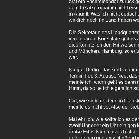
erst ein Fachreisender zurück ge
dem Ersatzprogramm nicht ersch
in Angriff. Was ich nicht gedach
wirklich noch im Land haben w
Die Sekretärin des Headquarters
vereinbaren. Konsulate gibt es 
dies konnte ich den Hinweisen 
und München. Hamburg, so erfuhr
war.
Na gut, Berlin. Das sind ja nur 
Termin frei. 3. August. Nee, das 
meinte ich, wann geht es denn 
Hmm, da sollte ich eigentlich s
Gut, wie sieht es denn in Frank
meinte es nicht so. Also der si
Mal ehrlich, wie sollte ich es d
zwölf Uhr oder ein Uhr einigen
große Hilfe! Nun muss ich also
unterziehen und anschließend w