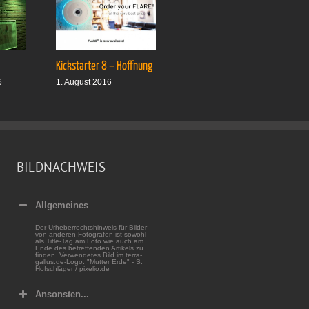
Kickstarter 8 – Hoffnung
Drei plus drei
6
1. August 2016
1. Oktober 2016
BILDNACHWEIS
Allgemeines
Der Urheberrechtshinweis für Bilder
von anderen Fotografen ist sowohl
als Title-Tag am Foto wie auch am
Ende des betreffenden Artikels zu
finden. Verwendetes Bild im terra-
gallus.de-Logo: "Mutter Erde" - S.
Hofschläger / pixelio.de
Ansonsten...