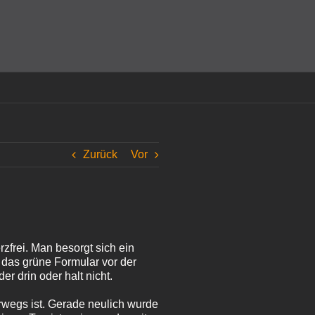
amit einverstanden, dass Cookies gesetzt werden.
Super!
Zurück
Vor
zfrei. Man besorgt sich ein
t das grüne Formular vor der
r drin oder halt nicht.
erwegs ist. Gerade neulich wurde