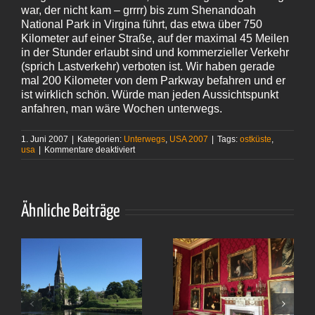
war, der nicht kam – grrrr) bis zum Shenandoah
National Park in Virgina führt, das etwa über 750
Kilometer auf einer Straße, auf der maximal 45 Meilen
in der Stunder erlaubt sind und kommerzieller Verkehr
(sprich Lastverkehr) verboten ist. Wir haben gerade
mal 200 Kilometer von dem Parkway befahren und er
ist wirklich schön. Würde man jeden Aussichtspunkt
anfahren, man wäre Wochen unterwegs.
1. Juni 2007
|
Kategorien:
Unterwegs
,
USA 2007
|
Tags:
ostküste
,
für
usa
|
Kommentare deaktiviert
Noch
kein
Wasserfall
Ähnliche Beiträge