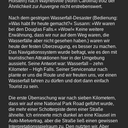
Holstein) nach Waynesville (North Carolina) trotz der
Ähnlichkeit zur Auvergne nicht erstrebenswert.
Nach dem gestrigen Wasserfall-Desaster (Bedienung:
»Was habt Ihr heute gemacht?« Susann: »Wir waren
bei den Douglas Falls.« »Wow!« Keine weitere
Erwähnung, dass wir nur auf dem Weg waren, die
Wasserfälle aber nicht gesehen haben.) waren wir
heute der festen Überzeugung, es besser zu machen.
Das Navigationssystem wurde befragt, wie es den mit
touristischen Attraktionen hier in der Umgebung
aussieht. Seine Antwort war: Wasserfall – zehn
Kilometer – High Falls. Seiner Servicenatur nach
plante er uns die Route und wir freuten uns, vor einen
Wasserfall fahren zu dürfen und dort dann einfach
Tourist zu sein.
Die erste Überraschung war nach sieben Kilometern,
dass wir auf eine National Park Road geführt wurde,
die mehr einer Schotterpiste denn einer Straße
ähnelte. Ich erinnerte mich dunkel an eine Klausel im
Auto-Mietvertrag, aber die Straße ließ einen gewissen
Interpretationsspielraum zu. Den nutzten wir. Aber