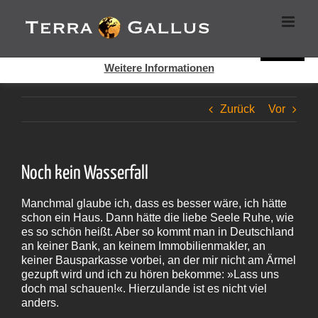
Zum
Cookies helfen auf auf dieser Seite bei der Bereitstellung der
Inhalt
Dienste. Durch die Nutzung dieser Webseite erklären Sie sich
springen
damit einverstanden, dass Cookies gesetzt werden.
Super!
Weitere Informationen
Zurück
Vor
Noch kein Wasserfall
Manchmal glaube ich, dass es besser wäre, ich hätte
schon ein Haus. Dann hätte die liebe Seele Ruhe, wie
es so schön heißt. Aber so kommt man in Deutschland
an keiner Bank, an keinem Immobilienmakler, an
keiner Bausparkasse vorbei, an der mir nicht am Ärmel
gezupft wird und ich zu hören bekomme: »Lass uns
doch mal schauen!«. Hierzulande ist es nicht viel
anders.