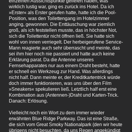
einzelnen Aussichtspunkte geliefert haben, was
wirklich lustig war, ging es zurück ins Hotel. Da ich
»Erster« als Erster gerufen hatte, hatte ich die Pool-
Position, was den Toilettengang im Hotelzimmer
anging, gewonnen. Die Enttäuschung war ziemlich
groß, als ich feststellen musste, das in höchster Not,
sich die Toilettentür nicht öffnen ließ. Sie hatte sich
wohl von innen verriegelt. Der herbeigerufene Service-
Mann reagierte auch sehr überrascht und meinte, das
sei ihm hier noch nie passiert und hatte auch keine
Erklärung parat. Da die Antenne unseres
Fernsehapparates nur aus einem Draht besteht, hatte
er schnell ein Werkzeug zur Hand. Was allerdings
nicht half. Dann meinte er, der Kreditkartentrick würde
doch immer funktionieren, was uns über den Film
»Sneakers« spekulieren ließ. Letztlich half erst eine
Kombination aus (Antennen-)Draht und Karten-Trick.
Danach: Erlösung.
Vielleicht noch ein Wort zu dem immer wieder
erwähnten Blue Ridge Parkway. Das ist eine Straße,
die sich vom Great Smoky Nationalpark (den wir heute
übrigens nicht besuchten, da uns Regen angekündigt