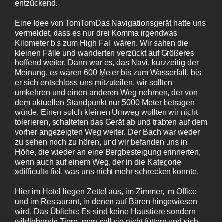
entzückend.
Eine Idee von TomTom
Das Navigationsgerät hatte uns
vermeldet, dass es nur drei Komma irgendwas
Kilometer bis zum High Fall wären. Wir sahen die
kleinen Fälle und wanderten verzückt auf Größeres
hoffend weiter. Dann war es, das Navi, kurzzeitig der
Meinung, es wären 600 Meter bis zum Wasserfall, bis
er sich entschloss uns mitzuteilen, wir sollten
umkehren und einen anderen Weg nehmen, der von
dem aktuellen Standpunkt nur 5000 Meter betragen
würde. Einen solch kleinen Umweg wollten wir nicht
tolerieren, schalteten das Gerät ab und trabten auf dem
vorher angezeigten Weg weiter. Der Bach war weder
zu sehen noch zu hören, und wir befanden uns in
Höhe, die wieder an eine Bergbesteigung erinnerten,
wenn auch auf einem Weg, der in die Kategorie
»difficult« fiel, was uns nicht mehr schrecken konnte.
Hier im Hotel liegen Zettel aus, im Zimmer, im Office
und im Restaurant, in denen auf Bären hingewiesen
wird. Das Übliche: Es sind keine Haustiere sondern
wildlebende Tiere, man soll sie nicht füttern und sich