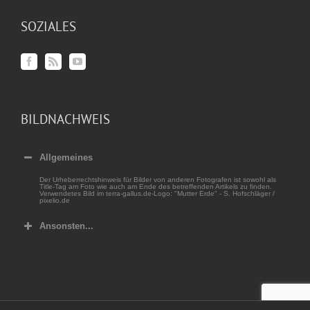
SOZIALES
BILDNACHWEIS
Allgemeines
Der Urheberrechtshinweis für Bilder von anderen Fotografen ist sowohl als
Title-Tag am Foto wie auch am Ende des betreffenden Artikels zu finden.
Verwendetes Bild im terra-gallus.de-Logo: "Mutter Erde" - S. Hofschläger /
pixelio.de
Ansonsten...