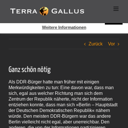
Zum
Cookies helfen auf auf dieser Seite bei der Bereitstellung der
Inhalt
Dienste. Durch die Nutzung dieser Webseite erklären Sie sich
springen
damit einverstanden, dass Cookies gesetzt werden.
Super!
Weitere Informationen
Zurück
Vor
Ganz schön nötig
Als DDR-Bürger hatte man früher mit einigen
Merkwürdigkeiten zu tun: Eine davon war, dass man
sich, egal aus welcher Richtung man sich dem
Zentrum der Republik näherte, nicht der Information
entziehen konnte, dass man sich »Berlin – Hauptstadt
der Deutschen Demokratischen Republik« nähern
würde. Den meisten DDR-Bürgern war das andere
Berlin vielleicht nicht egal, aber unerreichbar. Den
anderen, die von der Informationen partizipieren