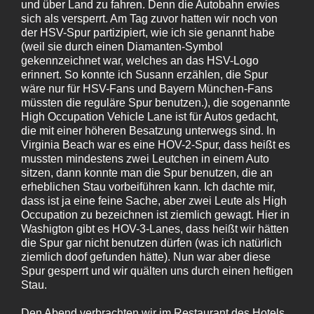
und über Land zu fahren. Denn die Autobahn erwies
sich als versperrt. Am Tag zuvor hatten wir noch von
der HSV-Spur partizipiert, wie ich sie genannt habe
(weil sie durch einen Diamanten-Symbol
gekennzeichnet war, welches an das HSV-Logo
erinnert. So konnte ich Susann erzählen, die Spur
wäre nur für HSV-Fans und Bayern München-Fans
müssten die reguläre Spur benutzen.), die sogenannte
High Occupation Vehicle Lane ist für Autos gedacht,
die mit einer höheren Besatzung unterwegs sind. In
Virginia Beach war es eine HOV-2-Spur, dass heißt es
mussten mindestens zwei Leutchen in einem Auto
sitzen, dann konnte man die Spur benutzen, die an
erheblichen Stau vorbeiführen kann. Ich dachte mir,
dass ist ja eine feine Sache, aber zwei Leute als High
Occupation zu bezeichnen ist ziemlich gewagt. Hier in
Washigton gibt es HOV-3-Lanes, dass heißt wir hätten
die Spur gar nicht benutzen dürfen (was ich natürlich
ziemlich doof gefunden hätte). Nun war aber diese
Spur gesperrt und wir quälten uns durch einen heftigen
Stau.
Den Abend verbrachten wir im Restaurant des Hotels,