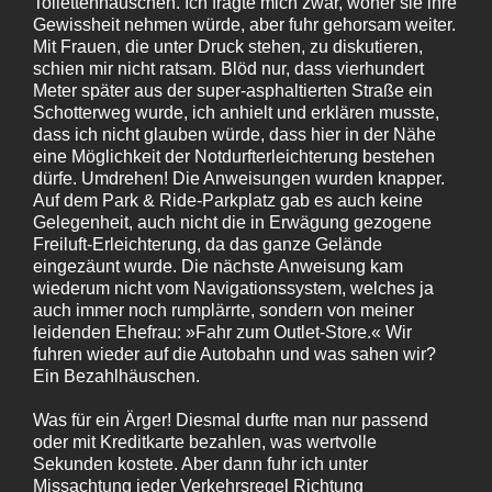
Toilettenhäuschen. Ich fragte mich zwar, woher sie ihre
Gewissheit nehmen würde, aber fuhr gehorsam weiter.
Mit Frauen, die unter Druck stehen, zu diskutieren,
schien mir nicht ratsam. Blöd nur, dass vierhundert
Meter später aus der super-asphaltierten Straße ein
Schotterweg wurde, ich anhielt und erklären musste,
dass ich nicht glauben würde, dass hier in der Nähe
eine Möglichkeit der Notdurfterleichterung bestehen
dürfe. Umdrehen! Die Anweisungen wurden knapper.
Auf dem Park & Ride-Parkplatz gab es auch keine
Gelegenheit, auch nicht die in Erwägung gezogene
Freiluft-Erleichterung, da das ganze Gelände
eingezäunt wurde. Die nächste Anweisung kam
wiederum nicht vom Navigationssystem, welches ja
auch immer noch rumplärrte, sondern von meiner
leidenden Ehefrau: »Fahr zum Outlet-Store.« Wir
fuhren wieder auf die Autobahn und was sahen wir?
Ein Bezahlhäuschen.
Was für ein Ärger! Diesmal durfte man nur passend
oder mit Kreditkarte bezahlen, was wertvolle
Sekunden kostete. Aber dann fuhr ich unter
Missachtung jeder Verkehrsregel Richtung