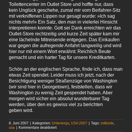
Toilettencenter im Outlet Store und hoffte nur, dass
kein Unglück geschehe, zumal mir vom Beifahrer-Sitz
mit verkniffenen Lippen nur gesagt wurde: »Ich sag
nichts mehr!« Ein Satz, den man in vielerlei Hinsicht
interpretieren konnte. Gott sei Dank erreichten wir das
Outlet-Store rechtzeitig und kurze Zeit später kam mir
eine lächelnde Mitreisende entgegen. Das Einkaufen
war gegen die aufregende Anfahrt langweilig und wird
hier nur mit einem Wort erwähnt: Reichlich Beute
gemacht und ein harter Tag für unsere Kreditkarten.
Schön an der englischen Sprache, finde ich, dass man
etwas Zeit spendet. Leider muss ich jetzt, nach der
Besichtigung weniger Straßenzüge von Washington
(wir sind hier in Georgetown), feststellen, dass wir
Washington zu wenig Zeit gespendet haben. Aber
morgen wird sicher ein absolut wunderbarer Tag
werden, über den es gewiss viel zu berichten
geben wird.
8. Juni 2007
|
Kategorien:
Unterwegs
,
USA 2007
|
Tags:
ostküste
,
für
usa
|
Kommentare deaktiviert
Ganz