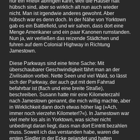
nur ein »nett« abringen kann, weil die Häuser halt
hübsch sind, aber so wirklich alt nun auch wieder
nicht. Man ist irgendwie anderes gewohnt. Aber
hübsch war es denn doch. In der Nähe von Yorktown
gab es ein Battlefield, und wir sahen, dass dort eine
Menge Amerikaner und ein paar Kanonen rumstanden.
Nun ja, wir verließen das reizende Städtchen und
fuhren auf dem Colonial Highway in Richtung
Jamestown.
Diese Parkways sind eine feine Sache: Mit
überschaubarer Geschwindigkeit fährt man an der
Zivilisation vorbei. Nette Seen und viel Wald, so lässt
sich der Parkway, der auch gut mit dem Fahrrad
befahrbar ist (flach und eine breite Straße),
beschreiben. Susann hatte mir eine Kilometerzahl
nach Jamestown genannt, die mich willig machte, aber
in Wirklichkeit dann doch etwas höher lag (»Ach,
immer noch vierzehn Kilometer!?«). In Jamestown war
viel mehr los als in Yorktown, was sicher nicht
unbedingt daran liegt, dass man dort Eintritt bezahlen
muss. Soweit ich das verstanden habe, waren die
ersten Siedler in der Ecke gelandet und hatten