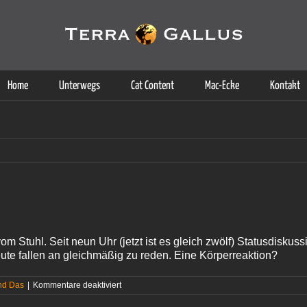
g der Dienste. Durch die Nutzung dieser Webseite erklären Sie sich d
Weitere Informationen
Home
Unterwegs
Cat Content
Mac-Ecke
Kontakt
 vom Stuhl. Seit neun Uhr (jetzt ist es gleich zwölf) Statusdiskus
e fallen an gleichmäßig zu reden. Eine Körperreaktion?
für
nd Das
|
Kommentare deaktiviert
Langeweile