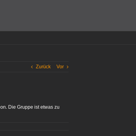
amit einverstanden, dass Cookies gesetzt werden.
Super!
Zurück
Vor
sion. Die Gruppe ist etwas zu