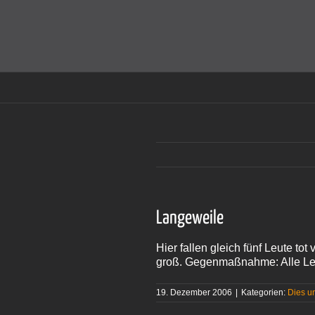
Zum
Inhalt
Cookies helfen auf auf dieser Seite bei der Bereitstellun
springen
Langeweile
Hier fallen gleich fünf Leute tot
groß. Gegenmaßnahme: Alle Leut
19. Dezember 2006
|
Kategorien:
Dies u