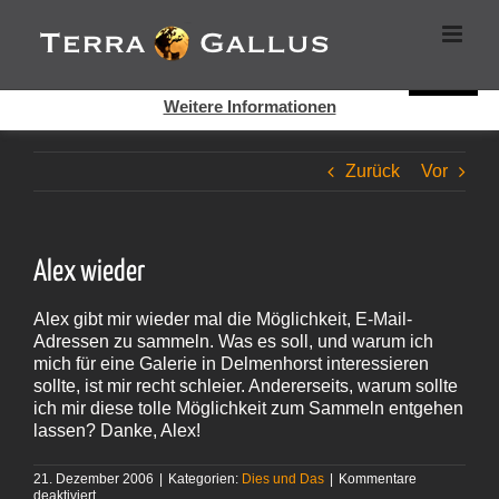
Zum
Cookies helfen auf auf dieser Seite bei der Bereitstellung der
Inhalt
Dienste. Durch die Nutzung dieser Webseite erklären Sie sich
springen
damit einverstanden, dass Cookies gesetzt werden.
Super!
Weitere Informationen
Zurück
Vor
Alex wieder
Alex gibt mir wieder mal die Möglichkeit, E‑Mail-
Adressen zu sammeln. Was es soll, und warum ich
mich für eine Galerie in Delmenhorst interessieren
sollte, ist mir recht schleier. Andererseits, warum sollte
ich mir diese tolle Möglichkeit zum Sammeln entgehen
lassen? Danke, Alex!
21. Dezember 2006
|
Kategorien:
Dies und Das
|
Kommentare
für
deaktiviert