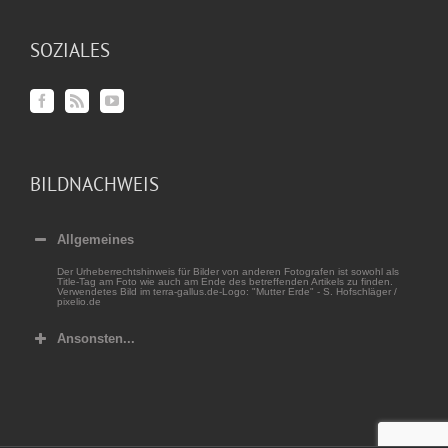
SOZIALES
BILDNACHWEIS
Allgemeines
Der Urheberrechtshinweis für Bilder von anderen Fotografen ist sowohl als
Title-Tag am Foto wie auch am Ende des betreffenden Artikels zu finden.
Verwendetes Bild im terra-gallus.de-Logo: "Mutter Erde" - S. Hofschläger /
pixelio.de
Ansonsten...