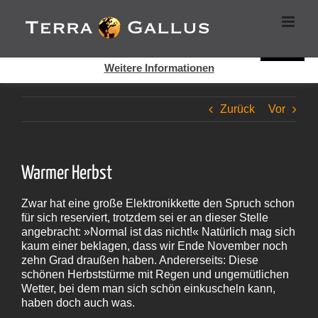
Zum
Cookies helfen auf auf dieser Seite bei der Bereitstellung der
Inhalt
Dienste. Durch die Nutzung dieser Webseite erklären Sie sich
springen
damit einverstanden, dass Cookies gesetzt werden.
Super!
Weitere Informationen
Zurück
Vor
Warmer Herbst
Zwar hat eine große Elektronikkette den Spruch schon
für sich reserviert, trotzdem sei er an dieser Stelle
angebracht: »Normal ist das nicht!« Natürlich mag sich
kaum einer beklagen, dass wir Ende November noch
zehn Grad draußen haben. Andererseits: Diese
schönen Herbststürme mit Regen und ungemütlichen
Wetter, bei dem man sich schön einkuscheln kann,
haben doch auch was.