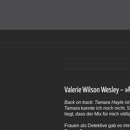
Zum
Inhalt
Cookies helfen auf auf dieser Seite bei der Bereitstellun
springen
Valerie Wilson Wesley – 
Back on track: Tamara Hayle ist
Tamara kannte ich noch nicht. 
liegt, dass der Mix für mich völl
Frauen als Detektive gab es i