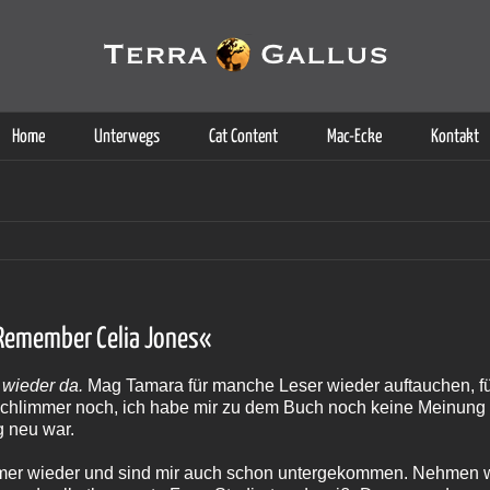
g der Dienste. Durch die Nutzung dieser Webseite erklären Sie sich d
Weitere Informationen
Home
Unterwegs
Cat Content
Mac-Ecke
Kontakt
»Remember Celia Jones«
 wieder da.
Mag Tamara für manche Leser wieder auftauchen, fü
Schlimmer noch, ich habe mir zu dem Buch noch keine Meinung 
ig neu war.
mmer wieder und sind mir auch schon untergekommen. Nehmen wi