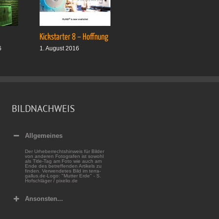
Kickstarter 8 – Hoffnung
Drei plus drei
6
1. August 2016
1. Oktober 2016
BILDNACHWEIS
Allgemeines
Der Urheberrechtshinweis für Bilder
von anderen Fotografen ist sowohl
als Title-Tag am Foto wie auch am
Ende des betreffenden Artikels zu
finden. Verwendetes Bild im terra-
gallus.de-Logo: "Mutter Erde" - S.
Hofschläger / pixelio.de
Ansonsten...