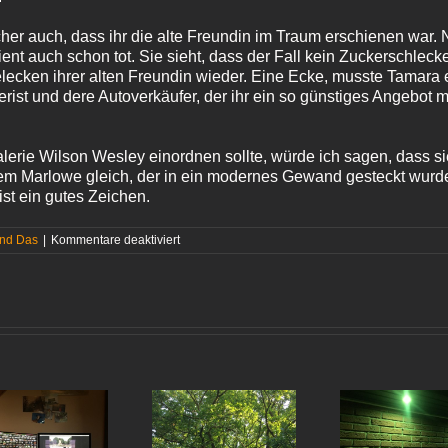
cher auch, dass ihr die alte Freundin im Traum erschienen war. 
ient auch schon tot. Sie sieht, dass der Fall kein Zuckerschlec
lecken ihrer alten Freundin wieder. Eine Ecke, musste Tamara e
rist und dere Autoverkäufer, der ihr ein so günstiges Angebot
lerie Wilson Wesley einordnen sollte, würde ich sagen, dass s
nem Marlowe gleich, der in ein modernes Gewand gesteckt wurde
ist ein gutes Zeichen.
für
und Das
|
Kommentare deaktiviert
Valerie
Wilson
Wesley
–
»Remember
Celia Jones«