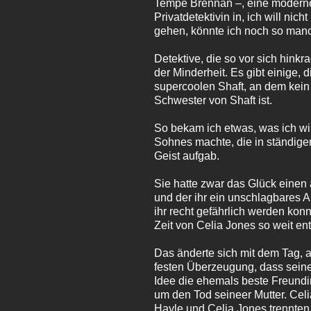
Tempe Brennan –, eine moderne 
Privatdetektivin in, ich will nic
gehen, könnte ich noch so manch
Detektive, die so vor sich hinkr
der Minderheit. Es gibt einige,
supercoolen Shaft, an dem kein
Schwester von Shaft ist.
So bekam ich etwas, was ich wi
Sohnes machte, die in ständige
Geist aufgab.
Sie hatte zwar das Glück einen 
und der ihr ein unschlagbares A
ihr recht gefährlich werden kon
Zeit von Celia Jones so weit en
Das änderte sich mit dem Tag, a
festen Überzeugung, dass seine
Idee die ehemals beste Freundin
um den Tod seineer Mutter. Ce
Hayle und Celia Jones trennten