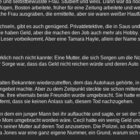
und selbstbewusste Frau. Studiert und weiß. Dann war da noch
ht lügen, Boston arbeitete, früher für eine Zeitung arbeitete und 
e Frau ausgraben, die ermittelte, aber sie waren weißer Hautf
achseln, gibt es auch genügend. Privatdetektive, die in Saus un
 die haben Geld, aber die machen den Job auch mehr als Hobby.
 Leser vorbeikommt. Aber eine Tamara Hayle, allein der Name sa
rklich noch nicht kannte: Eine Mutter, die sich Sorgen um die 
r Sorge war, dass das Geld nicht reichen würde und deren Auto
alten Bekannten wiederzutreffen, dem das Autohaus gehörte, in
ngebot machte. Aber zu dem Zeitpunkt steckte sie schon mitten
nte. Ihre ehemals beste Freundin wurde umgebracht. Sie hatte 
tfernt, dass sie keinen Anlass sah, diesem Tod nachzugehen.
n dem ein junger Mann bei ihr auftauchte und sagte, er sei der
 Mom umgebracht worden wäre. Cecil hatte ein wenig Geld und 
 seiner Mutter auf deren Tod anzusetzen. Die Polizei, so dacht
lia Jones war eine ganz eigene Nummer, ein Grund, warum sic
.