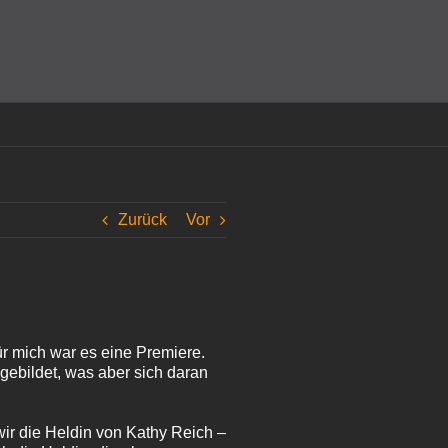
amit einverstanden, dass Cookies gesetzt werden.
Super!
Zurück
Vor
r mich war es eine Premiere.
gebildet, was aber sich daran
r die Heldin von Kathy Reich –