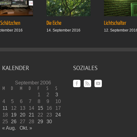
 Schätzchen
Die Eiche
Lichtschalter
ptember 2016
14. September 2016
12. September 201
KALENDER
SOZIALES
September 2006
M
D
M
D
F
S
S
1
2
3
4
5
6
7
8
9
10
11
12
13
14
15
16
17
18
19
20
21
22
23
24
25
26
27
28
29
30
« Aug.
Okt. »