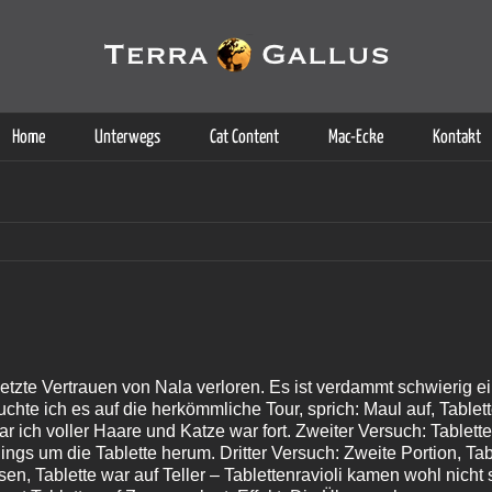
g der Dienste. Durch die Nutzung dieser Webseite erklären Sie sich d
Weitere Informationen
Home
Unterwegs
Cat Content
Mac-Ecke
Kontakt
etzte Vertrauen von Nala verloren. Es ist verdammt schwierig e
uchte ich es auf die herkömmliche Tour, sprich: Maul auf, Tablette
ich voller Haare und Katze war fort. Zweiter Versuch: Tablette 
rdings um die Tablette herum. Dritter Versuch: Zweite Portion, Ta
ssen, Tablette war auf Teller – Tablettenravioli kamen wohl nicht