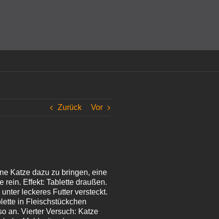
amit einverstanden, dass Cookies gesetzt werden.
Super!
Zurück
Vor
ine Katze dazu zu bringen, eine
 rein. Effekt: Tablette draußen.
unter leckeres Futter versteckt.
blette in Fleischstückchen
 so an. Vierter Versuch: Katze