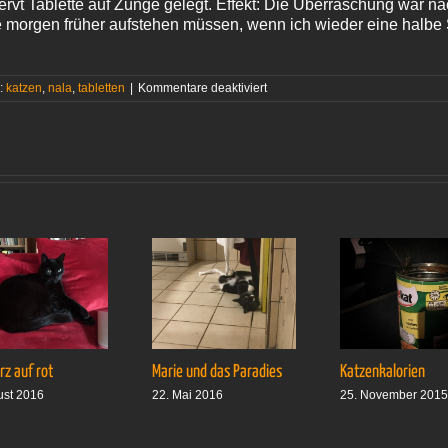
rvt Tablette auf Zunge gelegt. Effekt: Die Überraschung war na
e morgen früher aufstehen müssen, wenn ich wieder eine halbe 
für
:
katzen
,
nala
,
tabletten
|
Kommentare deaktiviert
Verlorenes
Vertrauen
z auf rot
Marie und das Paradies
Katzenkalorien
ust 2016
22. Mai 2016
25. November 201