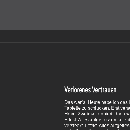
Zum
Inhalt
Cookies helfen auf auf dieser Seite bei der Bereitstellun
springen
Verlorenes Vertrauen
Das war’s! Heute habe ich das l
Tablette zu schlucken. Erst vers
Hmm. Zweimal probiert, dann war 
Effekt: Alles aufgefressen, alle
versteckt. Effekt: Alles aufgefre