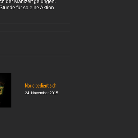
ch der Mahlzeit gelungen.
Stunde für so eine Aktion
Aus
datenschutzrechtlichen
Gründen benötigt
Vimeo Ihre
Einwilligung um
geladen zu werden.
Marie bedient sich
Mehr Informationen
24. November 2015
finden Sie unter
Datenschutz
.
AKZEPTIEREN
C.S.I. – Cat Service
Intervention
5
28. September 2016