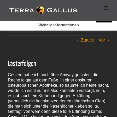
Zum
Cookies helfen auf auf dieser Seite bei der Bereitstellung der
Inhalt
Dienste. Durch die Nutzung dieser Webseite erklären Sie sich
springen
damit einverstanden, dass Cookies gesetzt werden.
Super!
Weitere Informationen
Zurück
Vor
Lästerfolgen
Gestern habe ich noch über Amway gelästert, die
Rache folgte auf dem Fuße. In einer obskuren
osteuropäischen Apotheke, so träumte ich heute nacht,
wurde ich nicht nur mit Medikamenten versorgt, nein,
es gab auch ein Klebeband gegen Erkältung
(vermutlich mit hochkonzentrierten ätherischen Ölen),
die man sich unter die Nasenlöcher kleben sollte.
Gefragt, von wem denn diese tolle Erfindung käme:
Amway! Man hinterfrage nicht den Sinn eines solchen