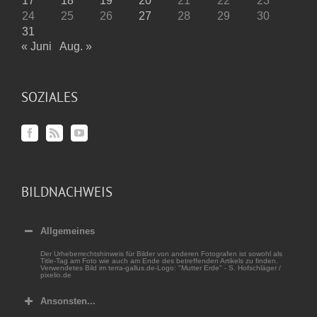
17
18
19
20
21
22
23
24
25
26
27
28
29
30
31
« Juni
Aug. »
SOZIALES
BILDNACHWEIS
Allgemeines
Der Urheberrechtshinweis für Bilder von anderen Fotografen ist sowohl als
Title-Tag am Foto wie auch am Ende des betreffenden Artikels zu finden.
Verwendetes Bild im terra-gallus.de-Logo: "Mutter Erde" - S. Hofschläger /
pixelio.de
Ansonsten...