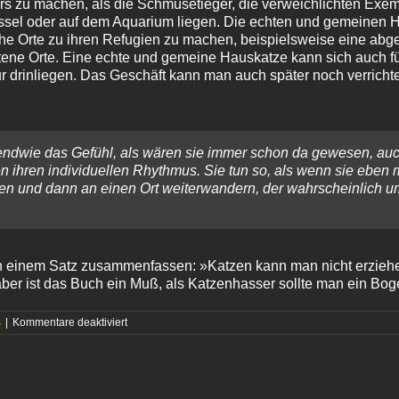
s zu machen, als die Schmusetieger, die verweichlichten Exemp
ssel oder auf dem Aquarium liegen. Die echten und gemeinen 
e Orte zu ihren Refugien zu machen, beispielsweise eine abg
otene Orte. Eine echte und gemeine Hauskatze kann sich auch f
r drinliegen. Das Geschäft kann man auch später noch verrichte
endwie das Gefühl, als wären sie immer schon da gewesen, au
en ihren individuellen Rhythmus. Sie tun so, als wenn sie eben m
 und dann an einen Ort weiterwandern, der wahrscheinlich um 
 in einem Satz zusammenfassen: »Katzen kann man nicht erziehe
haber ist das Buch ein Muß, als Katzenhasser sollte man ein B
für
s
|
Kommentare deaktiviert
Terry
Pratchett
–
»Die
gemeine