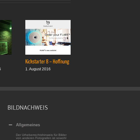
Kickstarter 8 – Hoffnung
Drei plus drei
6
1. August 2016
1. Oktober 2016
BILDNACHWEIS
Allgemeines
Der Urheberrechtshinweis für Bilder
von anderen Fotografen ist sowohl