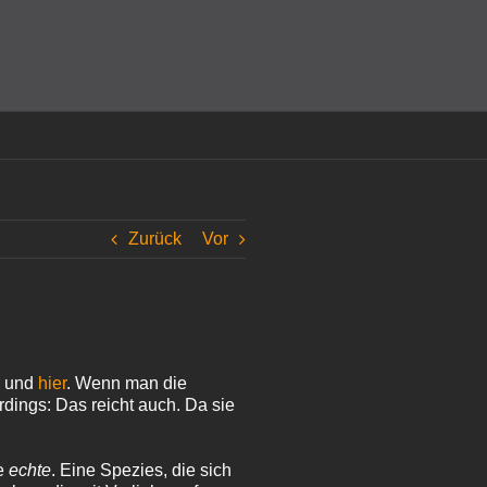
amit einverstanden, dass Cookies gesetzt werden.
Super!
Zurück
Vor
r
und
hier
. Wenn man die
dings: Das reicht auch. Da sie
ie
echte
. Eine Spezies, die sich