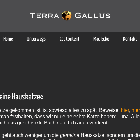
g der Dienste. Durch die Nutzung dieser Webseite erklären Sie sich d
Weitere Informationen
Home
Unterwegs
Cat Content
Mac-Ecke
Kontakt
meine Hauskatze«
tze gekommen ist, ist sowieso alles zu spät. Beweise:
hier
,
hie
n festhalten, dass wir nur eine echte Katze haben: Luna. Aller
e ich das geschenkte Buch natürlich auch verdient.
s geht auch weniger um die
gemeine
Hauskatze, sondern um d