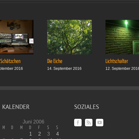
Hauskatze«
 Schätzchen
Die Eiche
Lichtschalter
ptember 2016
14. September 2016
12. September 201
KALENDER
SOZIALES
Juni 2006
M
D
M
D
F
S
S
1
2
3
4