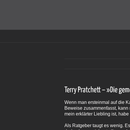
Zum
Inhalt
Cookies helfen auf auf dieser Seite bei der Bereitstellun
springen
Terry Pratchett – »Die ge
Wenn man ersteinmal auf die Ka
Beweise zusammenfasst, kann ma
mein erklärter Liebling ist, hab
Als Ratgeber taugt es wenig. E