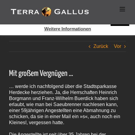
Zum
Cookies helfen auf auf dieser Seite bei der Bereitstellung der
Inhalt
Dienste. Durch die Nutzung dieser Webseite erklären Sie sich
springen
damit einverstanden, dass Cookies gesetzt werden.
Super!
Weitere Informationen
Zurück
Vor
Mit großem Vergnügen …
… werde ich nachfolgend über die Stadtsparkasse
Herdecke herziehen. Ja, die Herrschaften Heinrich
Borgmann und Franz-Wilhelm Buerdick haben sich
erlaubt, wie man bei Saeubrenner nachlesen kann,
einer 59jährigen Angestellten eine Abmahnung zu
schicken, da sie in einer Mail ein »s«, auch noch ein
Kleines!, vergessen hatte.
Die Angestellte ist seit über 35 Jahren bei der