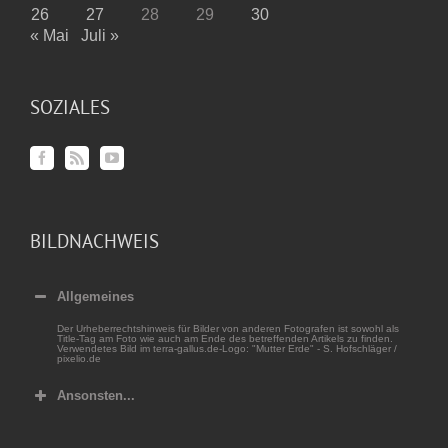
26
27
28
29
30
« Mai
Juli »
SOZIALES
BILDNACHWEIS
Allgemeines
Der Urheberrechtshinweis für Bilder von anderen Fotografen ist sowohl als
Title-Tag am Foto wie auch am Ende des betreffenden Artikels zu finden.
Verwendetes Bild im terra-gallus.de-Logo: "Mutter Erde" - S. Hofschläger /
pixelio.de
Ansonsten...