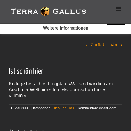
Zum
Cookies helfen auf auf dieser Seite bei der Bereitstellung der
Inhalt
Dienste. Durch die Nutzung dieser Webseite erklären Sie sich
springen
damit einverstanden, dass Cookies gesetzt werden.
Super!
Weitere Informationen
Zurück
Vor
Ist schön hier
Kollege betrachtet Flugplan: »Wir sind wirklich am
Arsch der Welt hier.« Ich: »Ist aber schön hier.«
»Hmm.«
für
11. Mai 2006
|
Kategorien:
Dies und Das
|
Kommentare deaktiviert
Ist
schön hie