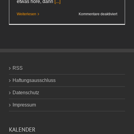
etwas höre, dann
[...]
für
Weiterlesen
Kommentare deaktiviert
Lidl
und
Scientolo
RSS
Haftungsausschluss
Datenschutz
Impressum
KALENDER