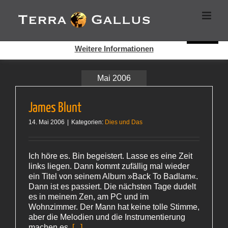
Zum
Cookies helfen auf auf dieser Seite bei der Bereitstellung der
Inhalt
Dienste. Durch die Nutzung dieser Webseite erklären Sie sich
springen
damit einverstanden, dass Cookies gesetzt werden.
Super!
Weitere Informationen
Mai 2006
James Blunt
14. Mai 2006
|
Kategorien:
Dies und Das
Ich höre es. Bin begeistert. Lasse es eine Zeit
links liegen. Dann kommt zufällig mal wieder
ein Titel von seinem Album »Back To Badlam«.
Dann ist es passiert. Die nächsten Tage dudelt
es in meinem Zen, am PC und im
Wohnzimmer. Der Mann hat keine tolle Stimme,
aber die Melodien und die Instrumentierung
machen es.
[...]