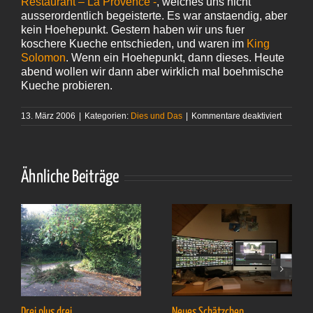
Restaurant – La Provence -
, welches uns nicht
ausserordentlich begeisterte. Es war anstaendig, aber
kein Hoehepunkt. Gestern haben wir uns fuer
koschere Kueche entschieden, und waren im
King
Solomon
. Wenn ein Hoehepunkt, dann dieses. Heute
abend wollen wir dann aber wirklich mal boehmische
Kueche probieren.
für
13. März 2006
|
Kategorien:
Dies und Das
|
Kommentare deaktiviert
Prag
–
3. Tag
Ähnliche Beiträge
Drei plus drei
Neues Schätzchen