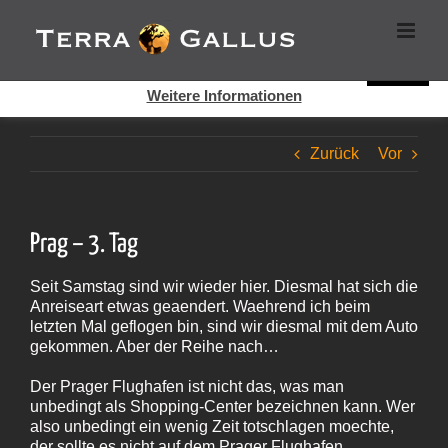
Zum
Cookies helfen auf auf dieser Seite bei der Bereitstellung der
Inhalt
Dienste. Durch die Nutzung dieser Webseite erklären Sie sich
springen
damit einverstanden, dass Cookies gesetzt werden.
Super!
Weitere Informationen
Zurück
Vor
Prag – 3. Tag
Seit Samstag sind wir wieder hier. Diesmal hat sich die
Anreiseart etwas geaendert. Waehrend ich beim
letzten Mal geflogen bin, sind wir diesmal mit dem Auto
gekommen. Aber der Reihe nach…
Der Prager Flughafen ist nicht das, was man
unbedingt als Shopping-Center bezeichnen kann. Wer
also unbedingt ein wenig Zeit totschlagen moechte,
der sollte es nicht auf dem Prager Flughafen