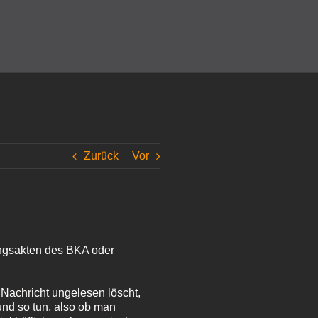
amit einverstanden, dass Cookies gesetzt werden.
Super!
Zurück
Vor
lungsakten des BKA oder
 Nachricht ungelesen löscht,
und so tun, also ob man