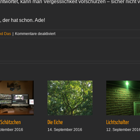
ntwortet, kann man Vergesslichkeit vorschürzen – sicher nicht v
, der hat schon. Ade!
für
nd Das
|
Kommentare deaktiviert
Schmach
 Schätzchen
Die Eiche
Lichtschalter
ptember 2016
14. September 2016
12. September 201