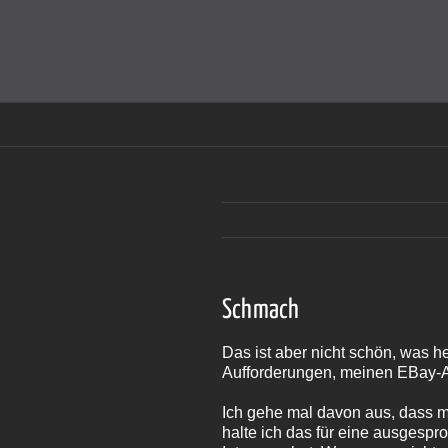
Zum
Inhalt
Cookies helfen auf auf dieser Seite bei der Bereitstellun
springen
Schmach
Das ist aber nicht schön, was h
Aufforderungen, meinen EBay-A
Ich gehe mal davon aus, dass m
halte ich das für eine ausgesp