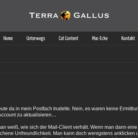
g der Dienste. Durch die Nutzung dieser Webseite erklären Sie sich d
Weitere Informationen
Home
Unterwegs
Cat Content
Mac-Ecke
Kontakt
eute da in mein Postfach trudelte. Nein, es waren keine Ermitt
ccount zu aktualisieren…
an weiß, wie sich der Mail-Client verhält. Wenn man dann eine
rochene Unfreundlichkeit. Man kann doch wenigstens anklicken 