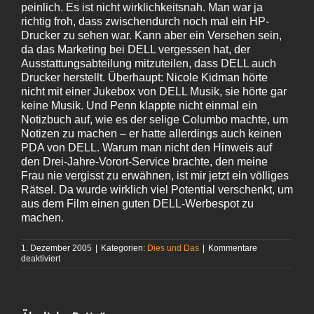
peinlich. Es ist nicht wirklichkeitsnah. Man war ja
richtig froh, dass zwischendurch noch mal ein HP-
Drucker zu sehen war. Kann aber ein Versehen sein,
da das Marketing bei DELL vergessen hat, der
Ausstattungsabteilung mitzuteilen, dass DELL auch
Drucker herstellt. Überhaupt: Nicole Kidman hörte
nicht mit einer Jukebox von DELL Musik, sie hörte gar
keine Musik. Und Penn klappte nicht einmal ein
Notizbuch auf, wie es der selige Columbo machte, um
Notizen zu machen – er hatte allerdings auch keinen
PDA von DELL. Warum man nicht den Hinweis auf
den Drei-Jahre-Vorort-Service brachte, den meine
Frau nie vergisst zu erwähnen, ist mir jetzt ein völliges
Rätsel. Da wurde wirklich viel Potential verschenkt, um
aus dem Film einen guten DELL-Werbespot zu
machen.
1. Dezember 2005
|
Kategorien:
Dies und Das
|
Kommentare
für
deaktiviert
Da
schleicht
keiner