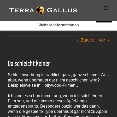
Zum
Cookies helfen auf auf dieser Seite bei der Bereitstellung der
Inhalt
Dienste. Durch die Nutzung dieser Webseite erklären Sie sich
springen
damit einverstanden, dass Cookies gesetzt werden.
Super!
Weitere Informationen
Zurück
Vor
Da schleicht keiner
Schleichwerbung ist wirklich ganz, ganz schlimm. Was
aber, wenn überhaupt gar nicht geschlichen wird?
Beispielsweise in Hollywood-Filmen…
Ich fand es schon immer urig, wenn ich solch einen
Film sah, und mir immer dieses Apfel-Logo
entgegensprang. Besonders putzig war das dann,
wenn die gespielte Type überhaupt gar nicht zu Apple
passte. Man nimmt es halt zur Kenntnis, freut sich,