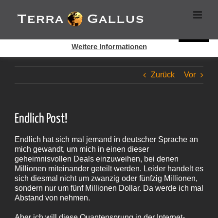
Zum
Cookies helfen auf auf dieser Seite bei der Bereitstellung der
Inhalt
Dienste. Durch die Nutzung dieser Webseite erklären Sie sich
springen
damit einverstanden, dass Cookies gesetzt werden.
Super!
Weitere Informationen
Zurück
Vor
Endlich Post!
Endlich hat sich mal jemand in deutscher Sprache an
mich gewandt, um mich in einen dieser
geheimnisvollen Deals einzuweihen, bei denen
Millionen miteinander geteilt werden. Leider handelt es
sich diesmal nicht um zwanzig oder fünfzig Millionen,
sondern nur um fünf Millionen Dollar. Da werde ich mal
Abstand von nehmen.
Aber ich will diese Quantensprung in der Internet-