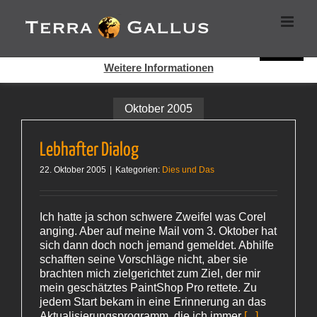
Zum
Cookies helfen auf auf dieser Seite bei der Bereitstellung der
Inhalt
Dienste. Durch die Nutzung dieser Webseite erklären Sie sich
springen
damit einverstanden, dass Cookies gesetzt werden.
Super!
Weitere Informationen
Oktober 2005
Lebhafter Dialog
22. Oktober 2005
|
Kategorien:
Dies und Das
Ich hatte ja schon schwere Zweifel was Corel
anging. Aber auf meine Mail vom 3. Oktober hat
sich dann doch noch jemand gemeldet. Abhilfe
schafften seine Vorschläge nicht, aber sie
brachten mich zielgerichtet zum Ziel, der mir
mein geschätztes PaintShop Pro rettete. Zu
jedem Start bekam in eine Erinnerung an das
Aktualisierungsprogramm, die ich immer
[...]