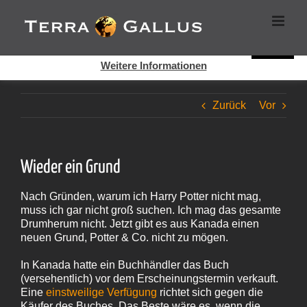
Zum
Cookies helfen auf auf dieser Seite bei der Bereitstellung der
Inhalt
Dienste. Durch die Nutzung dieser Webseite erklären Sie sich
springen
damit einverstanden, dass Cookies gesetzt werden.
Super!
Weitere Informationen
Zurück
Vor
Wieder ein Grund
Nach Gründen, warum ich Harry Potter nicht mag,
muss ich gar nicht groß suchen. Ich mag das gesamte
Drumherum nicht. Jetzt gibt es aus Kanada einen
neuen Grund, Potter & Co. nicht zu mögen.
In Kanada hatte ein Buchhändler das Buch
(versehentlich) vor dem Erscheinungstermin verkauft.
Eine
einstweilige Verfügung
richtet sich gegen die
Käufer des Buches. Das Beste wäre es, wenn die