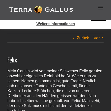
Zum
Cookies helfen auf auf dieser Seite bei der Bereitstellung der
Inhalt
Dienste. Durch die Nutzung dieser Webseite erklären Sie sich
springen
damit einverstanden, dass Cookies gesetzt werden.
Super!
Weitere Informationen
Zurück
Vor
Felix
Mein Cousin wird von meiner Schwester Felix gerufen,
obwohl er eigentlich Reinhold heißt. Wie er nun zu
seinem Namen gekommen ist, gute Frage. Neulich
gab uns unsere Tante ein Geschenk mit, für die
Katzen. Leckere Stäbchen, die mir von unserem
Dreibeiner aus den Händen gerissen wurden. Nun
habe ich selber welche gekauft: von Felix. Man sieht,
der erste Satz muss nichts mit dem vorletzten zu
tun haben…