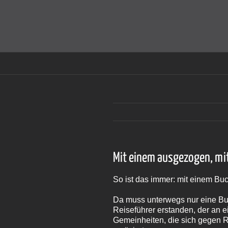
Zum
Inhalt
Cookies helfen auf auf dieser Seite bei der Bereitstellun
springen
Mit einem ausgezogen, mi
So ist das immer: mit einem Bu
Da muss unterwegs nur eine Buch
Reiseführer erstanden, der an e
Gemeinheiten, die sich gegen R