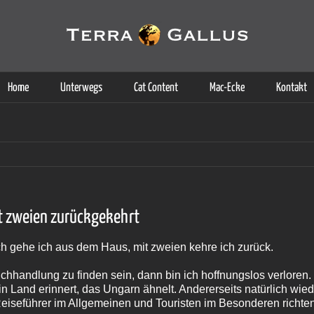
g der Dienste. Durch die Nutzung dieser Webseite erklären Sie sich d
Weitere Informationen
Home
Unterwegs
Cat Content
Mac-Ecke
Kontakt
t zweien zurückgekehrt
ch gehe ich aus dem Haus, mit zweien kehre ich zurück.
handlung zu finden sein, dann bin ich hoffnungslos verloren. G
in Land erinnert, das Ungarn ähnelt. Andererseits natürlich wie
eiseführer im Allgemeinen und Touristen im Besonderen richten