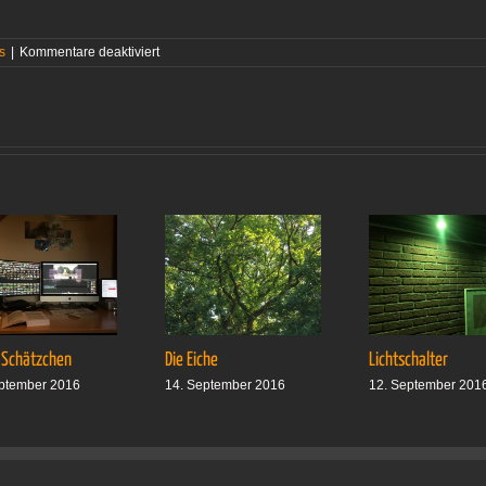
für
s
|
Kommentare deaktiviert
Mit
einem
ausgezogen,
mit
zweien
zurückgekehrt
 Schätzchen
Die Eiche
Lichtschalter
ptember 2016
14. September 2016
12. September 201