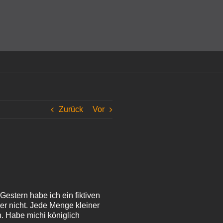
amit einverstanden, dass Cookies gesetzt werden.
Super!
Zurück
Vor
estern habe ich ein fiktiven
der nicht. Jede Menge kleiner
. Habe michi königlich