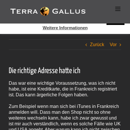
Zum
Cookies helfen auf auf dieser Seite bei der Bereitstellung der
Inhalt
Dienste. Durch die Nutzung dieser Webseite erklären Sie sich
springen
damit einverstanden, dass Cookies gesetzt werden.
Super!
Weitere Informationen
Zurück
Vor
Die richtige Adresse hatte ich
Das war eine wichtige Voraussetzung, was ich nicht
habe, ist eine Kreditkarte, die in Frankreich registriert
ist. Das kann ärgerliche Folgen haben.
Zum Beispiel wenn man sich bei iTunes in Frankreich
anmelden will. Dass man den Shop nicht so ohne
weiteres wechseln kann, habe ich zwar gewusst und
ist mir auch verständlich, wenn es solche Fälle wie UK
und USA angeht. Aber warum kann ich nicht zwischen