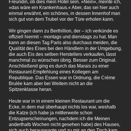
Freundin, ob dies mein Hotel sein. »Nein«, meinte ich,
»das wäre ein Krankenhaus.« Aber, das sei hier auch
einmal erwähnt, ein schönes, in dessen Innenhof man
sich gut von dem Trubel vor der Türe erholen kann.
Wir gingen dann zu Berthillion, der – ich verkünde es
offiziell hiermit – montags und dienstags zu hat. Man
kann an diesen Tag Paris also durchaus meiden, die
Qualität des Eises bei den Händlern in der Umgebung,
die auch Eis des selben Herstellers verkaufen, lässt
manchmal zu wünschen übrig. Besser zum Original.
Anschließend ging es durch das Marais zu einer
Restaurant-Empfehlung eines Kollegen am
Republique. Das Essen war in Ordnung, die Créme
Brulée kam aber bei Weitem nicht an die
Spitzenklasse heran.
Heute war in in einem kleinen Restaurant um die
Ecke, in dem mal überhaupt nichts los war, weshalb
die Katze (ich habe ja mittlerweile schon
Entzugserscheinungen, nachdem ich die Meinen
anderthalb Wochen nicht gesehen habe) des Hauses,
sich auch herauswagte und zu mir an den Tisch kam