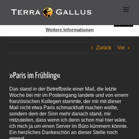
Zum
Cookies helfen auf auf dieser Seite bei der Bereitstellung der
Inhalt
Dienste. Durch die Nutzung dieser Webseite erklären Sie sich
springen
damit einverstanden, dass Cookies gesetzt werden.
Super!
Weitere Informationen
Zurück
Vor
»Paris im Frühling«
Das stand in der Betreffzeile einer Mail, die letzte
Woche bei mir im Posteingang landete und von einem
französischen Kollegen stammte, der mir mit dieser
Mail nicht etwa Paris schmackhaft machen wollte,
sondern dem der Sinn mehr danach stand, mir
mitzuteilen, dass wenn ich denn schon mal hier wäre,
ich mich ja um einen Server im Büro kümmern könnte.
Ein herzliches Dankeschön an dieser Stelle noch
einmal.