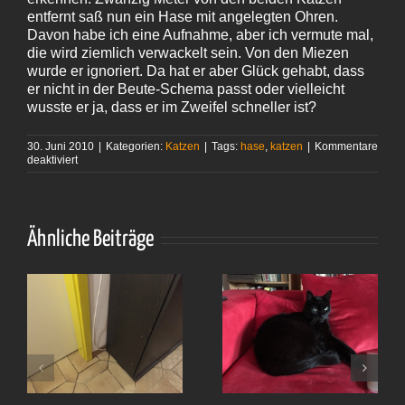
entfernt saß nun ein Hase mit angelegten Ohren.
Davon habe ich eine Aufnahme, aber ich vermute mal,
die wird ziemlich verwackelt sein. Von den Miezen
wurde er ignoriert. Da hat er aber Glück gehabt, dass
er nicht in der Beute-Schema passt oder vielleicht
wusste er ja, dass er im Zweifel schneller ist?
30. Juni 2010
|
Kategorien:
Katzen
|
Tags:
hase
,
katzen
|
Kommentare
für
deaktiviert
Ein
Bild
für
die
Götter
Ähnliche Beiträge