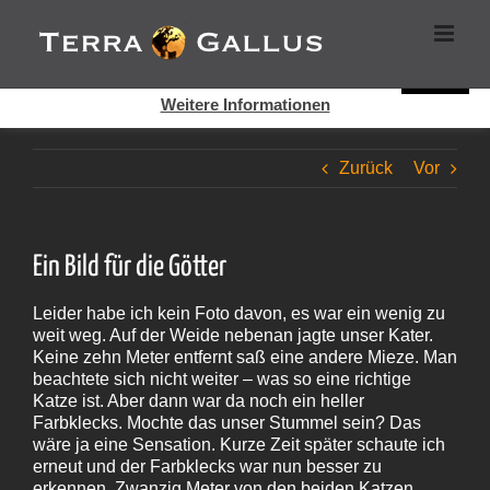
Zum
Cookies helfen auf auf dieser Seite bei der Bereitstellung der
Inhalt
Dienste. Durch die Nutzung dieser Webseite erklären Sie sich
springen
damit einverstanden, dass Cookies gesetzt werden.
Super!
Weitere Informationen
Zurück
Vor
Ein Bild für die Götter
Leider habe ich kein Foto davon, es war ein wenig zu
weit weg. Auf der Weide nebenan jagte unser Kater.
Keine zehn Meter entfernt saß eine andere Mieze. Man
beachtete sich nicht weiter – was so eine richtige
Katze ist. Aber dann war da noch ein heller
Farbklecks. Mochte das unser Stummel sein? Das
wäre ja eine Sensation. Kurze Zeit später schaute ich
erneut und der Farbklecks war nun besser zu
erkennen. Zwanzig Meter von den beiden Katzen