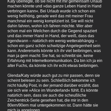
Katy überlegte, ob sie nicht mit mir gemeinsam Urlaub
machen könnte und »das ganze Leben Hand in Hand
verbringen kann«. Bei Urlaub wurde ich schon ein
wenig hellhörig, gerade weil das mit meiner Frau
manchmal ein wenig kompliziert ist. Sie will nicht
dahin fahren, wohin ich fahren möchte. Wer aber
schon mal ein Weilchen durch die Gegend spaziert
und das immer Hand in Hand, der weiß, dass das
irgendwann – natürlich ein wenig wetterabhängig –
schon ein ganz schön schwitzige Angelegenheit sein
kann. Andererseits könnte ich ihr viel beibringen, was
man ja gern macht: Sie hat, so schreibt sie, keine
Erfahrung mit Internetkommunikation. Da bin ich ja ein
alter Fuchs, da könnte ich ihr echt etwas beibringen.
Glenda/Katy würde auch gut zu mir passen, denn sie
scheint belesen zu sein. Schließlich bekomme ich
nicht häufig Post, in der jemand darüber erzählt, das
sie sich wie »Alice im Wunderland« fühlt. Es könnte
natürlich sein, dass sie auch die scheußliche
Zeichentrick-Serie gesehen hat, die mir in den
80ern/90ern mal untergekommen ist. Dann hätte sie
mich ja angelogen.