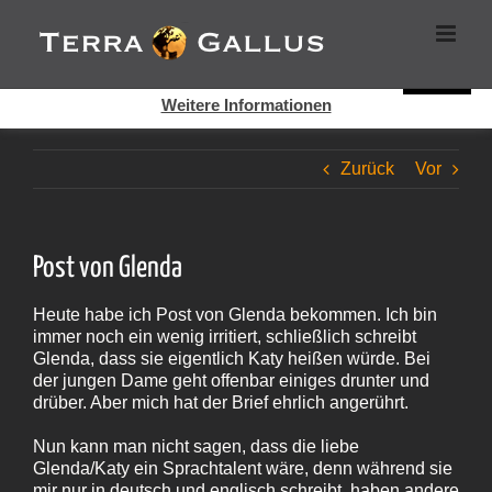
Zum
Cookies helfen auf auf dieser Seite bei der Bereitstellung der
Inhalt
Dienste. Durch die Nutzung dieser Webseite erklären Sie sich
springen
damit einverstanden, dass Cookies gesetzt werden.
Super!
Weitere Informationen
Zurück
Vor
Post von Glenda
Heute habe ich Post von Glenda bekommen. Ich bin
immer noch ein wenig irritiert, schließlich schreibt
Glenda, dass sie eigentlich Katy heißen würde. Bei
der jungen Dame geht offenbar einiges drunter und
drüber. Aber mich hat der Brief ehrlich angerührt.
Nun kann man nicht sagen, dass die liebe
Glenda/Katy ein Sprachtalent wäre, denn während sie
mir nur in deutsch und englisch schreibt, haben andere