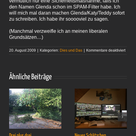
vermutlich nur eine Sicherheitsmaßnahme, falls ich
den Namen Glenda schon im SPAM-Filter habe. Ich
will mich mal daran machen Glenda/Katy/Teddy sofort
zu schreiben. Ich habe ihr sooooviel zu sagen.
(Manchmal verzweifle ich an meinen liberalen
Grundsätzen…)
für
20. August 2009
|
Kategorien:
Dies und Das
|
Kommentare deaktiviert
Post
von
Glend
Ähnliche Beiträge
Drei plus drei
Neues Schätzchen