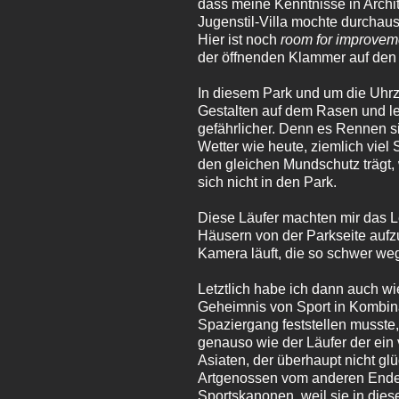
dass meine Kenntnisse in Archi
Jugenstil-Villa mochte durchaus 
Hier ist noch
room for improvem
der öffnenden Klammer auf den 
In diesem Park und um die Uhrz
Gestalten auf dem Rasen und le
gefährlicher. Denn es Rennen s
Wetter wie heute, ziemlich viel
den gleichen Mundschutz trägt, 
sich nicht in den Park.
Diese Läufer machten mir das Le
Häusern von der Parkseite aufz
Kamera läuft, die so schwer we
Letztlich habe ich dann auch wi
Geheimnis von Sport in Kombina
Spaziergang feststellen musste
genauso wie der Läufer der ein 
Asiaten, der überhaupt nicht gl
Artgenossen vom anderen Ende d
Sportskanonen, weil sie in dies