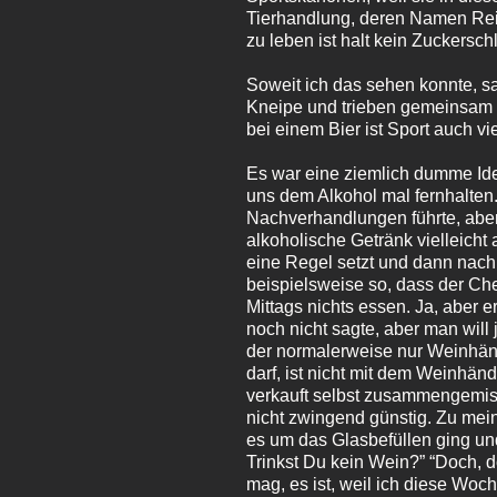
Tierhandlung, deren Namen Reich
zu leben ist halt kein Zuckersch
Soweit ich das sehen konnte, s
Kneipe und trieben gemeinsam m
bei einem Bier ist Sport auch v
Es war eine ziemlich dumme Idee
uns dem Alkohol mal fernhalten.
Nachverhandlungen führte, aber 
alkoholische Getränk vielleicht
eine Regel setzt und dann nach
beispielsweise so, dass der Ch
Mittags nichts essen. Ja, aber 
noch nicht sagte, aber man will
der normalerweise nur Weinhändl
darf, ist nicht mit dem Weinhä
verkauft selbst zusammengemisc
nicht zwingend günstig. Zu mei
es um das Glasbefüllen ging und
Trinkst Du kein Wein?” “Doch, do
mag, es ist, weil ich diese Woc