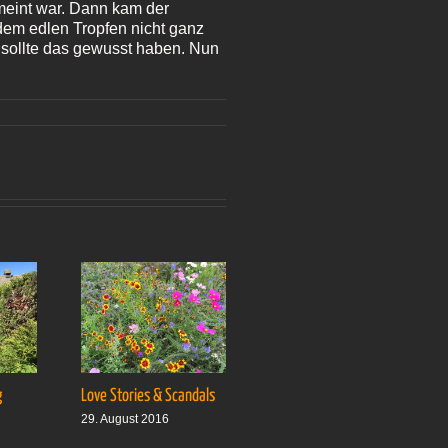
meint war. Dann kam der
 dem edlen Tropfen nicht ganz
, sollte das gewusst haben. Nun
g
Love Stories & Scandals
Ab auf’s Boot
29. August 2016
5. September 2016