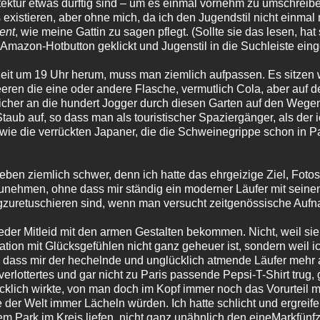
tektur etwas dürftig sind – um es einmal vornehm zu umschrei
existieren, aber ohne mich, da ich den Jugendstil nicht einmal m
ent
, wie meine Gattin zu sagen pflegt. (Sollte sie das lesen, ha
Amazon-Hotbutton geklickt und Jugenstil in die Suchleiste ein
eit um 19 Uhr herum, muss man ziemlich aufpassen. Es sitzen 
eren die eine oder andere Flasche, vermutlich Cola, aber auf d
icher an die hundert Jogger durch diesen Garten auf den Wege
 Staub auf, so dass man als touristischer Spaziergänger, als der
wie die verrückten Japaner, die die Schweinegrippe schon in Pa
ben ziemlich schwer, denn ich hatte das ehrgeizige Ziel, Fotos
unehmen, ohne dass mir ständig ein moderner Läufer mit seine
gzuretuschieren sind, wenn man versucht zeitgenössische Auf
eder Mitleid mit den armen Gestalten bekommen. Nicht, weil sie 
tion mit Glücksgefühlen nicht ganz geheuer ist, sondern weil i
, dass mir der hechelnde und unglücklich atmende Läufer mehr
verlottertes und gar nicht zu Paris passende Pepsi-T-Shirt tru
ücklich wirkte, von man doch im Kopf immer noch das Vorurteil mi
er Welt immer Lächeln würden. Ich hatte schlicht und ergreifen
em Park im Kreis liefen, nicht ganz unähnlich den eineMarkfünf