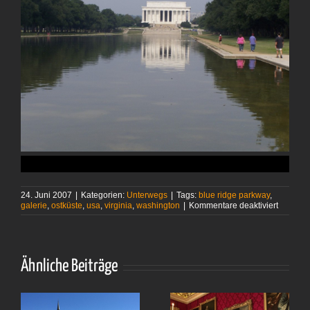
24. Juni 2007
|
Kategorien:
Unterwegs
|
Tags:
blue ridge parkway
,
für
galerie
,
ostküste
,
usa
,
virginia
,
washington
|
Kommentare deaktiviert
2007-
Zweiter
Teil:
Etwas
Südliche
Ähnliche Beiträge