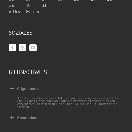
29
30
31
« Dez.
Feb. »
SOZIALES
BILDNACHWEIS
Allgemeines
Der Urheberrechtshinweis für Bilder von anderen Fotografen ist sowohl als
Title-Tag am Foto wie auch am Ende des betreffenden Artikels zu finden.
Verwendetes Bild im terra-gallus.de-Logo: "Mutter Erde" - S. Hofschläger /
pixelio.de
Ansonsten...