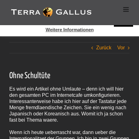
Zum
Cookies helfen auf auf dieser Seite bei der Bereitstellung der
Inhalt
Dienste. Durch die Nutzung dieser Webseite erklären Sie sich
springen
damit einverstanden, dass Cookies gesetzt werden.
Super!
Weitere Informationen
Zurück
Vor
Ohne Schultüte
Es wird ein Artikel ohne Umlaute – denn ich will hier
den gesamten PC im Internetcafe umkonfigurieren.
Interessanterweise habe ich hier auf der Tastatur jede
Menge fremdlaendische Zeichen. Sie ein wenig nach
Japanisch oder Koreanisch aus. Womit ich ja schon
fast bei Thema waere.
Wenn ich heute ueberrascht war, dann ueber die
Internationalitaet der Gruppen. Ich bin in zwei Gruppen