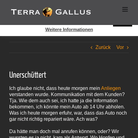
Zum
Cookies helfen auf auf dieser Seite bei der Bereitstellung der
Inhalt
Dienste. Durch die Nutzung dieser Webseite erklären Sie sich
springen
damit einverstanden, dass Cookies gesetzt werden.
Super!
Weitere Informationen
Zurück
Vor
Unerschüttert
Ich glaube nicht, dass heute morgen mein
Anliegen
verstanden wurde. Kommunikation mit dem Kunden?
Tja. Wie dem auch sei, ich hatte ja die Information
bekommen, ich könnte mein Auto ab 14 Uhr abholen.
Was ich heute morgen erfuhr, war, dass das Auto noch
gar nicht richtig repariert wäre. Ach was?
Da hätte man doch mal anrufen können, oder? Wir
wussten es ja nicht, kam als Antwort. Wo Hopfen und