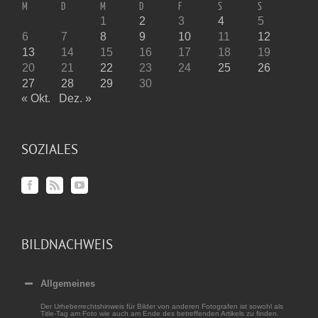
M
D
M
D
F
S
S
1
2
3
4
5
6
7
8
9
10
11
12
13
14
15
16
17
18
19
20
21
22
23
24
25
26
27
28
29
30
« Okt.
Dez. »
SOZIALES
BILDNACHWEIS
Allgemeines
Der Urheberrechtshinweis für Bilder von anderen Fotografen ist sowohl als
Title-Tag am Foto wie auch am Ende des betreffenden Artikels zu finden.