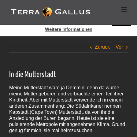
Zum
Cookies helfen auf auf dieser Seite bei der Bereitstellung der
Inhalt
Dienste. Durch die Nutzung dieser Webseite erklären Sie sich
springen
damit einverstanden, dass Cookies gesetzt werden.
Super!
Weitere Informationen
Zurück
Vor
In die Mutterstadt
Meine Mutterstadt wäre ja Demmin, denn da wurde
meine Mutter geboren und verbrachte einen Teil ihrer
Kindheit. Aber mit Mutterstadt verwende ich in einem
anderen Zusammenhang: Die Südafrikaner nennen
Kapstadt (Cape Town) Mutterstadt, da von ihr die
Ansiedlung der Buren begann. Heute ist sie eine
pulsierende Metropole mit angenehmen Klima. Grund
genug für mich, sie mal heimzusuchen.