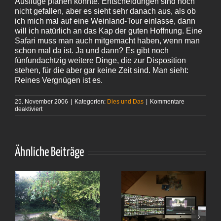
Ausflüge planen könnte. Entscheidungen sind noch
nicht gefallen, aber es sieht sehr danach aus, als ob
ich mich mal auf eine Weinland-Tour einlasse, dann
will ich natürlich an das Kap der guten Hoffnung. Eine
Safari muss man auch mitgemacht haben, wenn man
schon mal da ist. Ja und dann? Es gibt noch
fünfundachtzig weitere Dinge, die zur Disposition
stehen, für die aber gar keine Zeit sind. Man sieht:
Reines Vergnügen ist es.
25. November 2006
|
Kategorien:
Dies und Das
|
Kommentare
für
deaktiviert
In
die
Mutterstadt
Ähnliche Beiträge