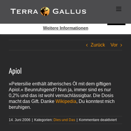
Zum
Cookies helfen auf auf dieser Seite bei der Bereitstellung der
Inhalt
Dienste. Durch die Nutzung dieser Webseite erklären Sie sich
springen
damit einverstanden, dass Cookies gesetzt werden.
Super!
Weitere Informationen
Zurück
Vor
Apiol
»Petersilie enthält ätherisches Öl mit dem giftigen
Apiol.« Beunruhigend? Nun ja, immer sind es nur
0,2% und das ist wohl vernachlässigbar. Die Dosis
macht das Gift. Danke
Wikipedia
, Du konntest mich
beruhigen.
für
14. Juni 2006
|
Kategorien:
Dies und Das
|
Kommentare deaktiviert
Apiol