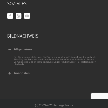
SOZIALES
BILDNACHWEIS
Allgemeines
Der Urheberrechtshinweis für Bilder von anderen Fotografen ist sowohl als
Title-Tag am Foto wie auch am Ende des betreffenden Artikels zu finden.
Verwendetes Bild im terra-gallus.de-Logo: "Mutter Erde" - S. Hofschläger /
pixelio.de
Ansonsten...
(c) 2003-2025 terra-gallus.de