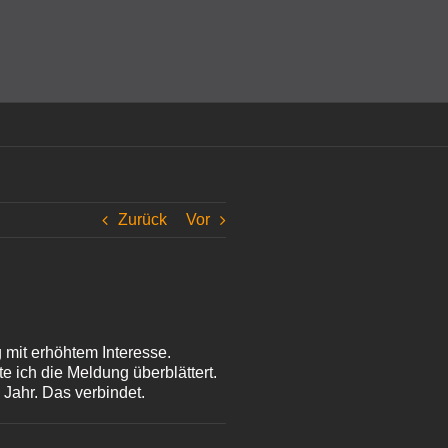
amit einverstanden, dass Cookies gesetzt werden.
Super!
Zurück
Vor
 mit erhöhtem Interesse.
tte ich die Meldung überblättert.
Jahr. Das verbindet.