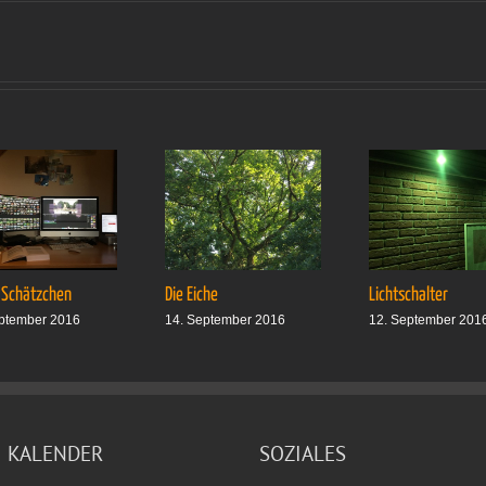
Da
war
ich
auch mal
 Schätzchen
Die Eiche
Lichtschalter
ptember 2016
14. September 2016
12. September 201
KALENDER
SOZIALES