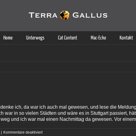
g der Dienste. Durch die Nutzung dieser Webseite erklären Sie sich d
Weitere Informationen
Home
Unterwegs
Cat Content
Mac-Ecke
Kontakt
 denke ich, da war ich auch mal gewesen, und lese die Meldung
ich war in so vielen Städten und wäre es in Stuttgart passiert, hä
 weg und ich war mal einen Nachmittag da gewesen. Vor einem 
für
|
Kommentare deaktiviert