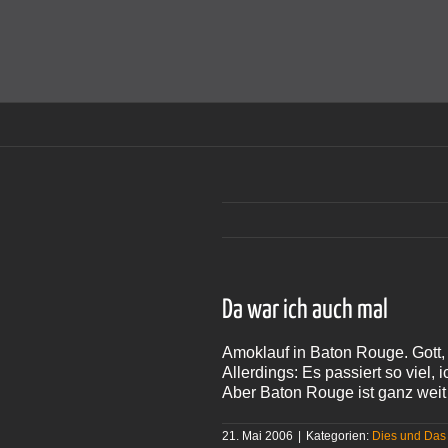
Zum
Inhalt
Cookies helfen auf auf dieser Seite bei der Bereitstellun
springen
Da war ich auch mal
Amoklauf in Baton Rouge. Gott,
Allerdings: Es passiert so viel, 
Aber Baton Rouge ist ganz weit
21. Mai 2006
|
Kategorien:
Dies und Das