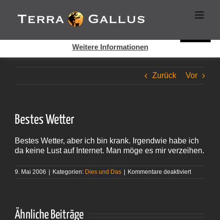
Zum
Cookies helfen auf auf dieser Seite bei der Bereitstellung der
Inhalt
Dienste. Durch die Nutzung dieser Webseite erklären Sie sich
springen
damit einverstanden, dass Cookies gesetzt werden.
Super!
Weitere Informationen
Zurück
Vor
Bestes Wetter
Bestes Wetter, aber ich bin krank. Irgendwie habe ich
da keine Lust auf Internet. Man möge es mir verzeihen.
für
9. Mai 2006
|
Kategorien:
Dies und Das
|
Kommentare deaktiviert
Bestes
Wetter
Ähnliche Beiträge