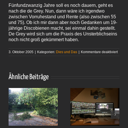
Fünfundzwanzig Jahre soll es noch dauern, geht es
nach die de Grey. Nun, dann wäre ich irgendwo
zwischen Vorruhestand und Rente (also zwischen 55
und 75). Ob ich mir dann aber noch Gedanken um 19-
jährige Discobienen macht, sei einmal dahin gestellt.
De Grey wird sich um die Praxis des Unsterblichseins
noch nicht groß gekümmert haben.
für
3. Oktober 2005
|
Kategorien:
Dies und Das
|
Kommentare deaktiviert
So
kann
man
es
auch 
Ähnliche Beiträge