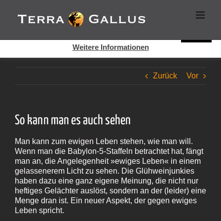
Zum
Cookies helfen auf auf dieser Seite bei der Bereitstellung der
Inhalt
Dienste. Durch die Nutzung dieser Webseite erklären Sie sich
springen
damit einverstanden, dass Cookies gesetzt werden.
Super!
Weitere Informationen
Zurück
Vor
So kann man es auch sehen
Man kann zum ewigen Leben stehen, wie man will.
Wenn man die Babylon-5-Staffeln betrachtet hat, fängt
man an, die Angelegenheit »ewiges Leben« in einem
gelassenerem Licht zu sehen. Die Glühweinjunkies
haben dazu eine ganz eigene Meinung, die nicht nur
heftiges Gelächter auslöst, sondern an der (leider) eine
Menge dran ist. Ein neuer Aspekt, der gegen ewiges
Leben spricht.