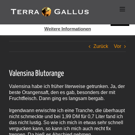
Zum
Cookies helfen auf auf dieser Seite bei der Bereitstellung der
Inhalt
Dienste. Durch die Nutzung dieser Webseite erklären Sie sich
springen
damit einverstanden, dass Cookies gesetzt werden.
Super!
Weitere Informationen
Zurück
Vor
Valensina Blutorange
Valensina habe ich früher literweise getrunken. Ja, der
beste Orangensaft, den es gab, besonders der mit
Fruchtfleisch. Dann ging es langsam bergab.
Irgendwann erwischte ich eine Tranche, die überhaupt
nicht schmeckte und bei 1,99 DM für 0,7 Liter fand ich
das nicht lustig. So wie ich mich in etwas sehr schnell
vergucken kann, so kann ich mich auch recht fix
trennen. Da hieß es Abschied nehmen.