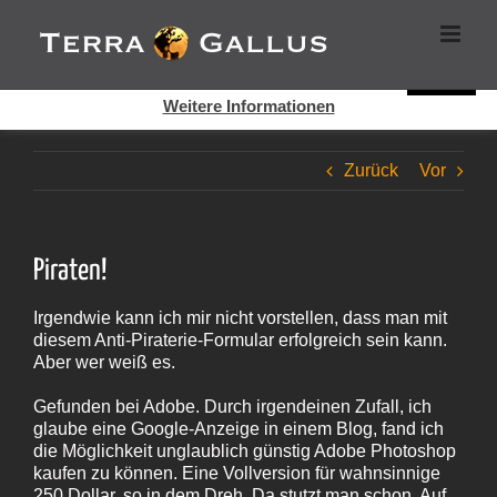
Zum
Cookies helfen auf auf dieser Seite bei der Bereitstellung der
Inhalt
Dienste. Durch die Nutzung dieser Webseite erklären Sie sich
springen
damit einverstanden, dass Cookies gesetzt werden.
Super!
Weitere Informationen
Zurück
Vor
Piraten!
Irgendwie kann ich mir nicht vorstellen, dass man mit
diesem Anti-Piraterie-Formular erfolgreich sein kann.
Aber wer weiß es.
Gefunden bei Adobe. Durch irgendeinen Zufall, ich
glaube eine Google-Anzeige in einem Blog, fand ich
die Möglichkeit unglaublich günstig Adobe Photoshop
kaufen zu können. Eine Vollversion für wahnsinnige
250 Dollar, so in dem Dreh. Da stutzt man schon. Auf