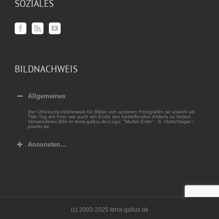
SOZIALES
BILDNACHWEIS
Allgemeines
Der Urheberrechtshinweis für Bilder von anderen Fotografen ist sowohl als
Title-Tag am Foto wie auch am Ende des betreffenden Artikels zu finden.
Verwendetes Bild im terra-gallus.de-Logo: "Mutter Erde" - S. Hofschläger /
pixelio.de
Ansonsten...
(c) 2003-2025 terra-gallus.de