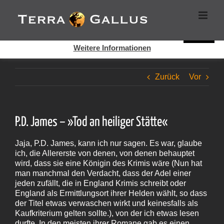
Zum
Cookies helfen auf auf dieser Seite bei der Bereitstellung der
Inhalt
Dienste. Durch die Nutzung dieser Webseite erklären Sie sich
springen
damit einverstanden, dass Cookies gesetzt werden.
Super!
Weitere Informationen
Zurück
Vor
P.D. James – »Tod an heiliger Stätte«
Jaja, P.D. James, kann ich nur sagen. Es war, glaube
ich, die Allererste von denen, von denen behauptet
wird, dass sie eine Königin des Krimis wäre (Nun hat
man manchmal den Verdacht, dass der Adel einer
jeden zufällt, die in England Krimis schreibt oder
England als Ermittlungsort ihrer Helden wählt, so dass
der Titel etwas verwaschen wirkt und keinesfalls als
Kaufkriterium gelten sollte.), von der ich etwas lesen
durfte. In den meisten ihrer Romane gab es einen