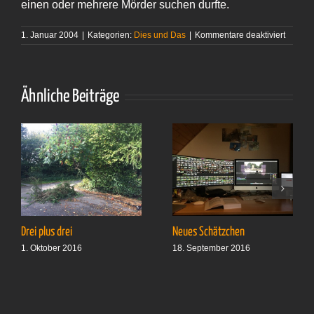
einen oder mehrere Mörder suchen durfte.
für
1. Januar 2004
|
Kategorien:
Dies und Das
|
Kommentare deaktiviert
P.D.
James
–
»Tod
an
Ähnliche Beiträge
heiliger
Stätte«
Drei plus drei
Neues Schätzchen
1. Oktober 2016
18. September 2016