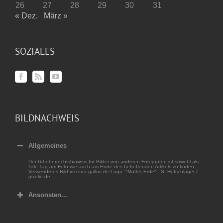
26
27
28
29
30
31
« Dez.
März »
SOZIALES
BILDNACHWEIS
Allgemeines
Der Urheberrechtshinweis für Bilder von anderen Fotografen ist sowohl als
Title-Tag am Foto wie auch am Ende des betreffenden Artikels zu finden.
Verwendetes Bild im terra-gallus.de-Logo: "Mutter Erde" - S. Hofschläger /
pixelio.de
Ansonsten...