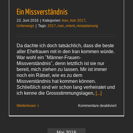
Ein Missverständnis
23. Juni 2016
|
Kategorien:
Iran
,
Iran 2017
,
Unterwegs
|
Tags:
2017
,
iran
,
orient
,
reiseplanung
Da dachte ich doch tatsächlich, dass die beste
aller Ehefrauen mit in den Iran kommen würde.
War wohl ein "Männer-Frauen-
Missverständnis", denn letztlich ist sie nur
bereit, mich ziehen zu lassen. Mir ist immer
noch ein Rätsel, wie es zu dem
Missverständnis hat kommen können.
Schließlich sind wir schon lang verheiratet und
ich kenne die Grossstimmungslagen,
[...]
für
Weiterlesen
Kommentare deaktiviert
Ein
Missverst
Mai 2016