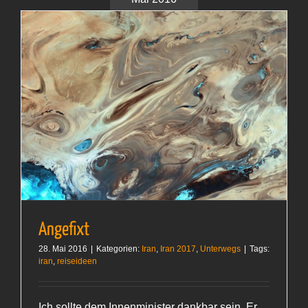
Angefixt
28. Mai 2016
|
Kategorien:
Iran
,
Iran 2017
,
Unterwegs
|
Tags:
iran
,
reiseideen
Ich sollte dem Innenminister dankbar sein. Er