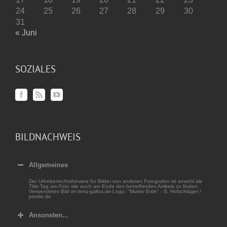
24
25
26
27
28
29
30
31
« Juni
SOZIALES
BILDNACHWEIS
Allgemeines
Der Urheberrechtshinweis für Bilder von anderen Fotografen ist sowohl als
Title-Tag am Foto wie auch am Ende des betreffenden Artikels zu finden.
Verwendetes Bild im terra-gallus.de-Logo: "Mutter Erde" - S. Hofschläger /
pixelio.de
Ansonsten...