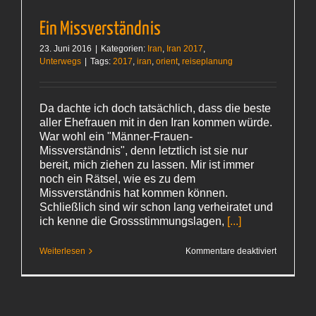
Ein Missverständnis
23. Juni 2016
|
Kategorien:
Iran
,
Iran 2017
,
Unterwegs
|
Tags:
2017
,
iran
,
orient
,
reiseplanung
Da dachte ich doch tatsächlich, dass die beste
aller Ehefrauen mit in den Iran kommen würde.
War wohl ein "Männer-Frauen-
Missverständnis", denn letztlich ist sie nur
bereit, mich ziehen zu lassen. Mir ist immer
noch ein Rätsel, wie es zu dem
Missverständnis hat kommen können.
Schließlich sind wir schon lang verheiratet und
ich kenne die Grossstimmungslagen,
[...]
für
Weiterlesen
Kommentare deaktiviert
Ein
Missverst