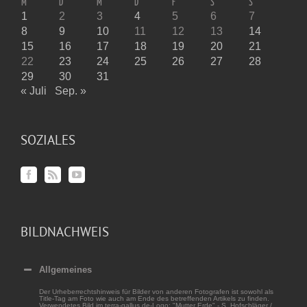
M
D
M
D
F
S
S
1
2
3
4
5
6
7
8
9
10
11
12
13
14
15
16
17
18
19
20
21
22
23
24
25
26
27
28
29
30
31
« Juli
Sep. »
SOZIALES
BILDNACHWEIS
Allgemeines
Der Urheberrechtshinweis für Bilder von anderen Fotografen ist sowohl als
Title-Tag am Foto wie auch am Ende des betreffenden Artikels zu finden.
Verwendetes Bild im terra-gallus.de-Logo: "Mutter Erde" - S. Hofschläger /