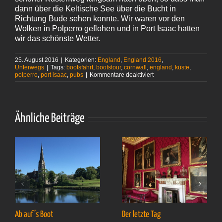
dann über die Keltische See über die Bucht in
Richtung Bude sehen konnte. Wir waren vor den
Wolken in Polperro geflohen und in Port Isaac hatten
wir das schönste Wetter.
25. August 2016
|
Kategorien:
England
,
England 2016
,
Unterwegs
|
Tags:
bootsfahrt
,
bootstour
,
cornwall
,
england
,
küste
,
für
polperro
,
port isaac
,
pubs
|
Kommentare deaktiviert
Bedingungslos
positiv
Ähnliche Beiträge
Ab auf’s Boot
Der letzte Tag